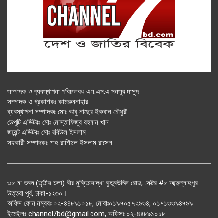
সম্পাদক ও ব্যবস্থাপনা পরিচালকঃ এস.এম.এ মনসুর মাসুদ
সম্পাদক ও প্রকাশকঃ কামরুননাহার
ব্যবস্থাপনা সম্পাদকঃ মোঃ আবু নাছের ইকবাল চৌধুরী
ডেপুটি এডিটরঃ মোঃ মোস্তাফিজুর রহমান খান
জয়েন্ট এডিটরঃ মোঃ রবিউল ইসলাম
সহকারী সম্পাদকঃ শাহ রাশিদুল ইসলাম রাসেল
৩৮ মা ভবন (তৃতীয় তলা) বীর মুক্তিযোদ্ধা কুতুবউদ্দিন রোড, সেক্টর #৮ আব্দুল্লাহপুর
উত্তরা পূর্ব, ঢাকা-১২৩০।
অফিস ফোন নম্বরঃ ০২-৪৪৮৯১০১৮, মোবাঃ০১৯৭০৫৭২৯৩৪, ০১৭১৩৩৯৪৭৯৯
ইমেইলঃ channel7bd@gmail.com, অফিসঃ ০২-৪৪৮৯১০১৮