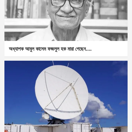
অধ্যাপক আবুল কাসেম ফজলুল হক মারা গেছেন….