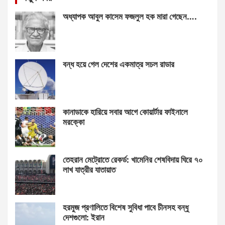
অধ্যাপক আবুল কাসেম ফজলুল হক মারা গেছেন….
বন্ধ হয়ে গেল দেশের একমাত্র সচল রাডার
কানাডাকে হারিয়ে সবার আগে কোয়ার্টার ফাইনালে
মরক্কো
তেহরান মেট্রোতে রেকর্ড: খামেনির শেষবিদায় ঘিরে ৭০
লাখ যাত্রীর যাতায়াত
হরমুজ প্রণালিতে বিশেষ সুবিধা পাবে চীনসহ বন্ধু
দেশগুলো: ইরান