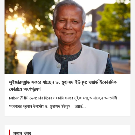
সুইজারল্যান্ড সফরে যাচ্ছেন ড. মুহাম্মদ ইউনূস: ওয়ার্ল্ড ইকোনমিক
ফোরামে অংশগ্রহণ
চ্যানেল7বিডি ডেক্স: চার দিনের সরকারি সফরে সুইজারল্যান্ড যাচ্ছেন অন্তর্বর্তী
সরকারের প্রধান উপদেষ্টা ড. মুহাম্মদ ইউনূস। ওয়ার্ল্ড…
নতুন খবর