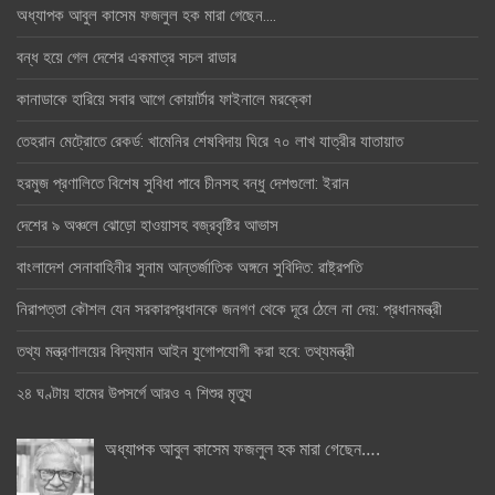
অধ্যাপক আবুল কাসেম ফজলুল হক মারা গেছেন….
বন্ধ হয়ে গেল দেশের একমাত্র সচল রাডার
কানাডাকে হারিয়ে সবার আগে কোয়ার্টার ফাইনালে মরক্কো
তেহরান মেট্রোতে রেকর্ড: খামেনির শেষবিদায় ঘিরে ৭০ লাখ যাত্রীর যাতায়াত
হরমুজ প্রণালিতে বিশেষ সুবিধা পাবে চীনসহ বন্ধু দেশগুলো: ইরান
দেশের ৯ অঞ্চলে ঝোড়ো হাওয়াসহ বজ্রবৃষ্টির আভাস
বাংলাদেশ সেনাবাহিনীর সুনাম আন্তর্জাতিক অঙ্গনে সুবিদিত: রাষ্ট্রপতি
নিরাপত্তা কৌশল যেন সরকারপ্রধানকে জনগণ থেকে দূরে ঠেলে না দেয়: প্রধানমন্ত্রী
তথ্য মন্ত্রণালয়ের বিদ্যমান আইন যুগোপযোগী করা হবে: তথ্যমন্ত্রী
২৪ ঘণ্টায় হামের উপসর্গে আরও ৭ শিশুর মৃত্যু
অধ্যাপক আবুল কাসেম ফজলুল হক মারা গেছেন….