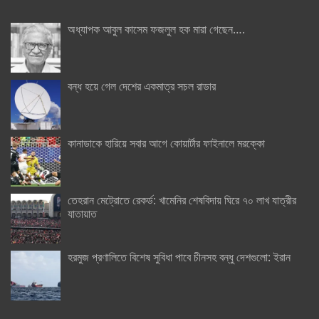
অধ্যাপক আবুল কাসেম ফজলুল হক মারা গেছেন….
বন্ধ হয়ে গেল দেশের একমাত্র সচল রাডার
কানাডাকে হারিয়ে সবার আগে কোয়ার্টার ফাইনালে মরক্কো
তেহরান মেট্রোতে রেকর্ড: খামেনির শেষবিদায় ঘিরে ৭০ লাখ যাত্রীর
যাতায়াত
হরমুজ প্রণালিতে বিশেষ সুবিধা পাবে চীনসহ বন্ধু দেশগুলো: ইরান