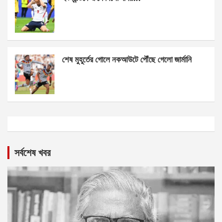
শেষ মুহূর্তের গোলে নকআউটে পৌঁছে গেলো জার্মানি
সর্বশেষ খবর