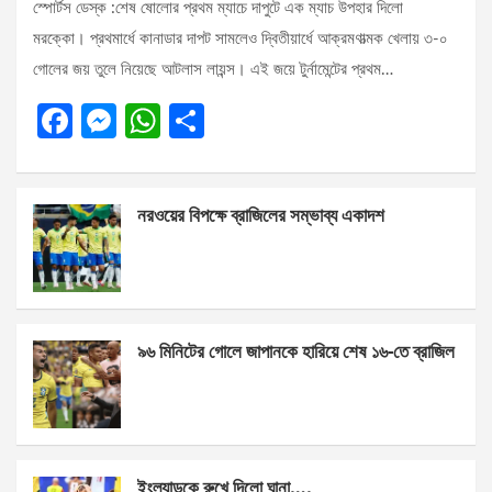
স্পোর্টস ডেস্ক :শেষ ষোলোর প্রথম ম্যাচে দাপুটে এক ম্যাচ উপহার দিলো
মরক্কো। প্রথমার্ধে কানাডার দাপট সামলেও দ্বিতীয়ার্ধে আক্রমণাত্মক খেলায় ৩-০
গোলের জয় তুলে নিয়েছে আটলাস লায়ন্স। এই জয়ে টুর্নামেন্টের প্রথম…
F
M
W
S
a
es
h
h
ce
se
at
ar
নরওয়ের বিপক্ষে ব্রাজিলের সম্ভাব্য একাদশ
b
n
s
e
o
g
A
o
er
p
k
p
৯৬ মিনিটের গোলে জাপানকে হারিয়ে শেষ ১৬-তে ব্রাজিল
ইংল্যান্ডকে রুখে দিলো ঘানা….