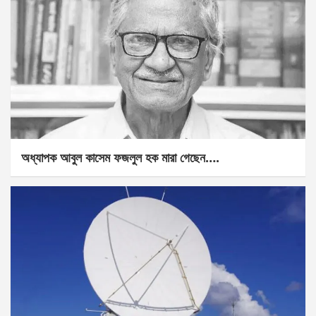
অধ্যাপক আবুল কাসেম ফজলুল হক মারা গেছেন….