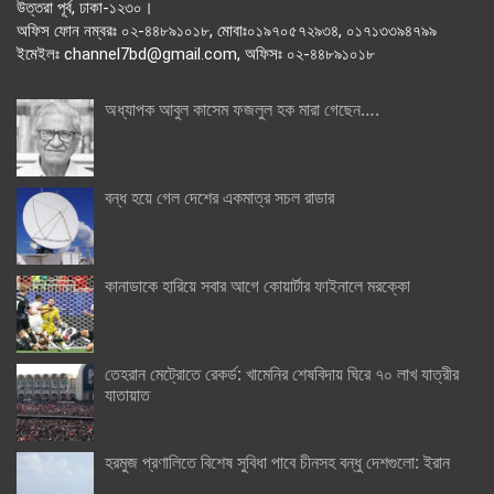
উত্তরা পূর্ব, ঢাকা-১২৩০।
অফিস ফোন নম্বরঃ ০২-৪৪৮৯১০১৮, মোবাঃ০১৯৭০৫৭২৯৩৪, ০১৭১৩৩৯৪৭৯৯
ইমেইলঃ channel7bd@gmail.com, অফিসঃ ০২-৪৪৮৯১০১৮
অধ্যাপক আবুল কাসেম ফজলুল হক মারা গেছেন….
বন্ধ হয়ে গেল দেশের একমাত্র সচল রাডার
কানাডাকে হারিয়ে সবার আগে কোয়ার্টার ফাইনালে মরক্কো
তেহরান মেট্রোতে রেকর্ড: খামেনির শেষবিদায় ঘিরে ৭০ লাখ যাত্রীর
যাতায়াত
হরমুজ প্রণালিতে বিশেষ সুবিধা পাবে চীনসহ বন্ধু দেশগুলো: ইরান