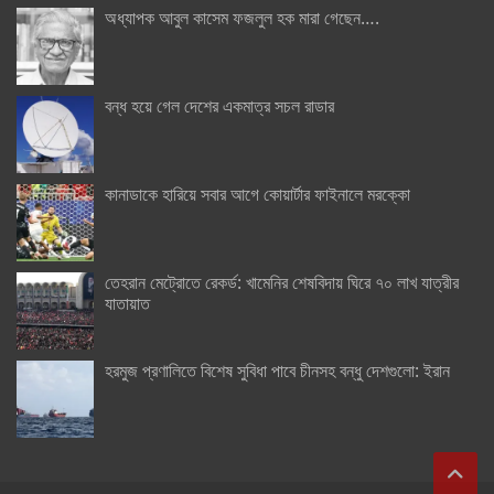
অধ্যাপক আবুল কাসেম ফজলুল হক মারা গেছেন….
বন্ধ হয়ে গেল দেশের একমাত্র সচল রাডার
কানাডাকে হারিয়ে সবার আগে কোয়ার্টার ফাইনালে মরক্কো
তেহরান মেট্রোতে রেকর্ড: খামেনির শেষবিদায় ঘিরে ৭০ লাখ যাত্রীর
যাতায়াত
হরমুজ প্রণালিতে বিশেষ সুবিধা পাবে চীনসহ বন্ধু দেশগুলো: ইরান