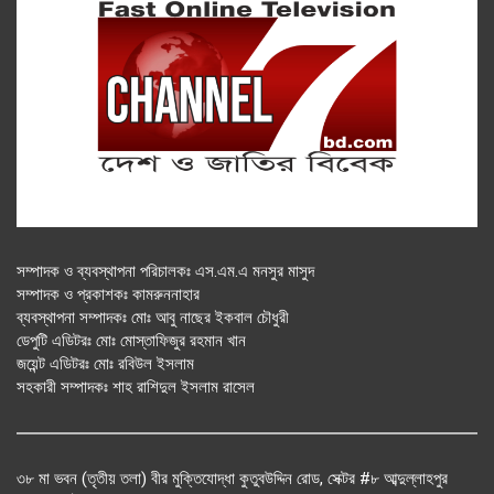
সম্পাদক ও ব্যবস্থাপনা পরিচালকঃ এস.এম.এ মনসুর মাসুদ
সম্পাদক ও প্রকাশকঃ কামরুননাহার
ব্যবস্থাপনা সম্পাদকঃ মোঃ আবু নাছের ইকবাল চৌধুরী
ডেপুটি এডিটরঃ মোঃ মোস্তাফিজুর রহমান খান
জয়েন্ট এডিটরঃ মোঃ রবিউল ইসলাম
সহকারী সম্পাদকঃ শাহ রাশিদুল ইসলাম রাসেল
৩৮ মা ভবন (তৃতীয় তলা) বীর মুক্তিযোদ্ধা কুতুবউদ্দিন রোড, সেক্টর #৮ আব্দুল্লাহপুর