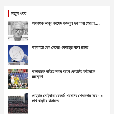
নতুন খবর
অধ্যাপক আবুল কাসেম ফজলুল হক মারা গেছেন….
বন্ধ হয়ে গেল দেশের একমাত্র সচল রাডার
কানাডাকে হারিয়ে সবার আগে কোয়ার্টার ফাইনালে
মরক্কো
তেহরান মেট্রোতে রেকর্ড: খামেনির শেষবিদায় ঘিরে ৭০
লাখ যাত্রীর যাতায়াত