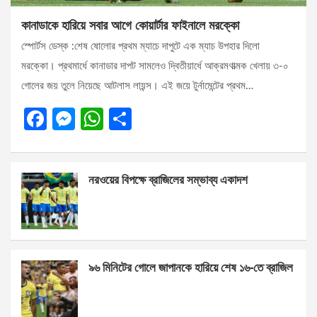
কানাডাকে হারিয়ে সবার আগে কোয়ার্টার ফাইনালে মরক্কো
স্পোর্টস ডেস্ক :শেষ ষোলোর প্রথম ম্যাচে দাপুটে এক ম্যাচ উপহার দিলো
মরক্কো। প্রথমার্ধে কানাডার দাপট সামলেও দ্বিতীয়ার্ধে আক্রমণাত্মক খেলায় ৩-০
গোলের জয় তুলে নিয়েছে আটলাস লায়ন্স। এই জয়ে টুর্নামেন্টের প্রথম…
F
M
W
S
a
es
h
h
ce
se
at
ar
নরওয়ের বিপক্ষে ব্রাজিলের সম্ভাব্য একাদশ
b
n
s
e
o
g
A
o
er
p
k
p
৯৬ মিনিটের গোলে জাপানকে হারিয়ে শেষ ১৬-তে ব্রাজিল