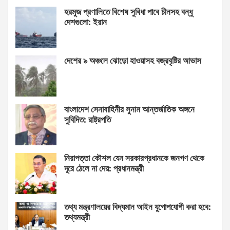
হরমুজ প্রণালিতে বিশেষ সুবিধা পাবে চীনসহ বন্ধু
দেশগুলো: ইরান
দেশের ৯ অঞ্চলে ঝোড়ো হাওয়াসহ বজ্রবৃষ্টির আভাস
বাংলাদেশ সেনাবাহিনীর সুনাম আন্তর্জাতিক অঙ্গনে
সুবিদিত: রাষ্ট্রপতি
নিরাপত্তা কৌশল যেন সরকারপ্রধানকে জনগণ থেকে
দূরে ঠেলে না দেয়: প্রধানমন্ত্রী
তথ্য মন্ত্রণালয়ের বিদ্যমান আইন যুগোপযোগী করা হবে:
তথ্যমন্ত্রী