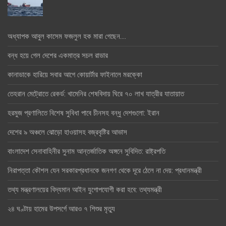
অধ্যাপক আবুল কাসেম ফজলুল হক মারা গেছেন….
বন্ধ হয়ে গেল দেশের একমাত্র সচল রাডার
কানাডাকে হারিয়ে সবার আগে কোয়ার্টার ফাইনালে মরক্কো
তেহরান মেট্রোতে রেকর্ড: খামেনির শেষবিদায় ঘিরে ৭০ লাখ যাত্রীর যাতায়াত
হরমুজ প্রণালিতে বিশেষ সুবিধা পাবে চীনসহ বন্ধু দেশগুলো: ইরান
দেশের ৯ অঞ্চলে ঝোড়ো হাওয়াসহ বজ্রবৃষ্টির আভাস
বাংলাদেশ সেনাবাহিনীর সুনাম আন্তর্জাতিক অঙ্গনে সুবিদিত: রাষ্ট্রপতি
নিরাপত্তা কৌশল যেন সরকারপ্রধানকে জনগণ থেকে দূরে ঠেলে না দেয়: প্রধানমন্ত্রী
তথ্য মন্ত্রণালয়ের বিদ্যমান আইন যুগোপযোগী করা হবে: তথ্যমন্ত্রী
২৪ ঘণ্টায় হামের উপসর্গে আরও ৭ শিশুর মৃত্যু