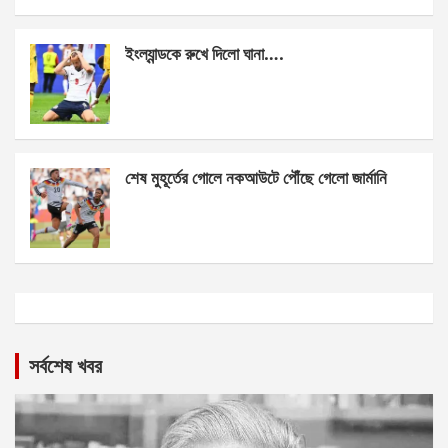
ইংল্যান্ডকে রুখে দিলো ঘানা….
শেষ মুহূর্তের গোলে নকআউটে পৌঁছে গেলো জার্মানি
সর্বশেষ খবর