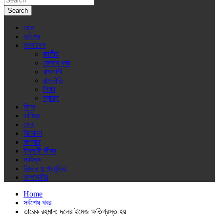
Search
হোম
সর্বশেষ
বাংলাদেশ
জাতীয়
জেলার খবর
রাজধানী
রাজনীতি
শিক্ষা
স্বাস্থ্য
বিশ্ব
বাণিজ্য
খেলা
বিনোদন
অপরাধ
ইসলামী জীবন
সাহিত্য
বিজ্ঞান ও প্রযুক্তি
সম্পাদকীয়
Home
সর্বশেষ খবর
তারেক রহমান: দলের ইমেজ ক্ষতিগ্রস্ত হয়