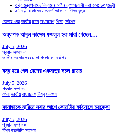
তথ্য মন্ত্রণালয়ের বিদ্যমান আইন যুগোপযোগী করা হবে: তথ্যমন্ত্রী
২৪ ঘণ্টায় হামের উপসর্গে আরও ৭ শিশুর মৃত্যু
জেলার খবর
জাতীয়
ঢাকা
বাংলাদেশ
শিক্ষা
সর্বশেষ
অধ্যাপক আবুল কাসেম ফজলুল হক মারা গেছেন….
July 5, 2026
প্রধান সম্পাদক
জাতীয়
জেলার খবর
ঢাকা
বাংলাদেশ
সর্বশেষ
বন্ধ হয়ে গেল দেশের একমাত্র সচল রাডার
July 5, 2026
প্রধান সম্পাদক
খেলা
জাতীয়
বাংলাদেশ
বিশ্ব
সর্বশেষ
কানাডাকে হারিয়ে সবার আগে কোয়ার্টার ফাইনালে মরক্কো
July 5, 2026
প্রধান সম্পাদক
বিশ্ব
রাজনীতি
সর্বশেষ