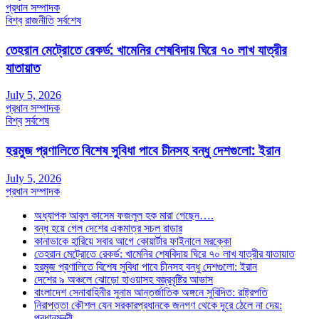
প্রধান সম্পাদক
বিশ্ব
রাজনীতি
সর্বশেষ
তেহরান মেট্রোতে রেকর্ড: খামেনির শেষবিদায় ঘিরে ৭০ লাখ যাত্রীর
যাতায়াত
July 5, 2026
প্রধান সম্পাদক
বিশ্ব
সর্বশেষ
হরমুজ প্রণালিতে বিশেষ সুবিধা পাবে চীনসহ বন্ধু দেশগুলো: ইরান
July 5, 2026
প্রধান সম্পাদক
অধ্যাপক আবুল কাসেম ফজলুল হক মারা গেছেন….
বন্ধ হয়ে গেল দেশের একমাত্র সচল রাডার
কানাডাকে হারিয়ে সবার আগে কোয়ার্টার ফাইনালে মরক্কো
তেহরান মেট্রোতে রেকর্ড: খামেনির শেষবিদায় ঘিরে ৭০ লাখ যাত্রীর যাতায়াত
হরমুজ প্রণালিতে বিশেষ সুবিধা পাবে চীনসহ বন্ধু দেশগুলো: ইরান
দেশের ৯ অঞ্চলে ঝোড়ো হাওয়াসহ বজ্রবৃষ্টির আভাস
বাংলাদেশ সেনাবাহিনীর সুনাম আন্তর্জাতিক অঙ্গনে সুবিদিত: রাষ্ট্রপতি
নিরাপত্তা কৌশল যেন সরকারপ্রধানকে জনগণ থেকে দূরে ঠেলে না দেয়:
প্রধানমন্ত্রী