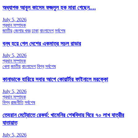
অধ্যাপক আবুল কাসেম ফজলুল হক মারা গেছেন….
July 5, 2026
প্রধান সম্পাদক
জাতীয়
জেলার খবর
ঢাকা
বাংলাদেশ
সর্বশেষ
বন্ধ হয়ে গেল দেশের একমাত্র সচল রাডার
July 5, 2026
প্রধান সম্পাদক
খেলা
জাতীয়
বাংলাদেশ
বিশ্ব
সর্বশেষ
কানাডাকে হারিয়ে সবার আগে কোয়ার্টার ফাইনালে মরক্কো
July 5, 2026
প্রধান সম্পাদক
বিশ্ব
রাজনীতি
সর্বশেষ
তেহরান মেট্রোতে রেকর্ড: খামেনির শেষবিদায় ঘিরে ৭০ লাখ যাত্রীর
যাতায়াত
July 5, 2026