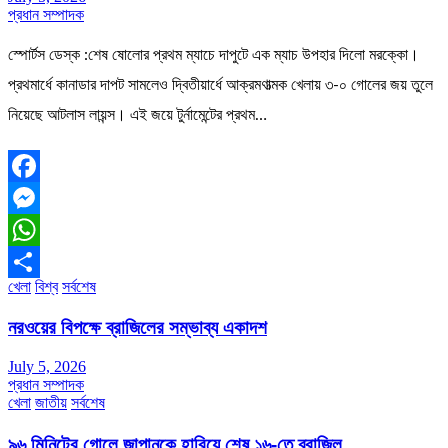
প্রধান সম্পাদক
স্পোর্টস ডেস্ক :শেষ ষোলোর প্রথম ম্যাচে দাপুটে এক ম্যাচ উপহার দিলো মরক্কো।
প্রথমার্ধে কানাডার দাপট সামলেও দ্বিতীয়ার্ধে আক্রমণাত্মক খেলায় ৩-০ গোলের জয় তুলে
নিয়েছে আটলাস লায়ন্স। এই জয়ে টুর্নামেন্টের প্রথম…
Facebook
Messenger
WhatsApp
খেলা
বিশ্ব
সর্বশেষ
Share
নরওয়ের বিপক্ষে ব্রাজিলের সম্ভাব্য একাদশ
July 5, 2026
প্রধান সম্পাদক
খেলা
জাতীয়
সর্বশেষ
৯৬ মিনিটের গোলে জাপানকে হারিয়ে শেষ ১৬-তে ব্রাজিল