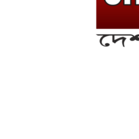
সম্পাদক ও ব্যবস্থাপনা পরিচালকঃ এস.এম.এ মনসুর মাসুদ
সম্পাদক ও প্রকাশকঃ কামরুননাহার
ব্যবস্থাপনা সম্পাদকঃ মোঃ আবু নাছের ইকবাল চৌধুরী
ডেপুটি এডিটরঃ মোঃ মোস্তাফিজুর রহমান খান
জয়েন্ট এডিটরঃ মোঃ রবিউল ইসলাম
সহকারী সম্পাদকঃ শাহ রাশিদুল ইসলাম রাসেল