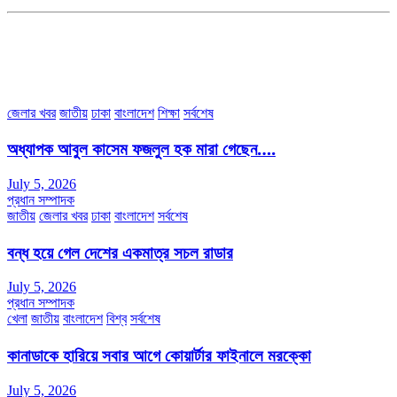
৩৮ মা ভবন (তৃতীয় তলা) বীর মুক্তিযোদ্ধা কুতুবউদ্দিন রোড, সেক্টর #৮ আব্দুল্লাহপুর
উত্তরা পূর্ব, ঢাকা-১২৩০।
অফিস ফোন নম্বরঃ ০২-৪৪৮৯১০১৮, মোবাঃ০১৯৭০৫৭২৯৩৪, ০১৭১৩৩৯৪৭৯৯
ইমেইলঃ channel7bd@gmail.com, অফিসঃ ০২-৪৪৮৯১০১৮
জেলার খবর
জাতীয়
ঢাকা
বাংলাদেশ
শিক্ষা
সর্বশেষ
অধ্যাপক আবুল কাসেম ফজলুল হক মারা গেছেন….
July 5, 2026
প্রধান সম্পাদক
জাতীয়
জেলার খবর
ঢাকা
বাংলাদেশ
সর্বশেষ
বন্ধ হয়ে গেল দেশের একমাত্র সচল রাডার
July 5, 2026
প্রধান সম্পাদক
খেলা
জাতীয়
বাংলাদেশ
বিশ্ব
সর্বশেষ
কানাডাকে হারিয়ে সবার আগে কোয়ার্টার ফাইনালে মরক্কো
July 5, 2026