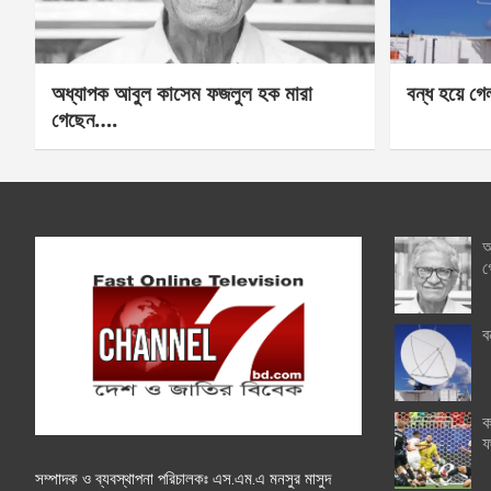
অধ্যাপক আবুল কাসেম ফজলুল হক মারা
বন্ধ হয়ে গ
গেছেন….
অ
গ
ব
ক
ফ
সম্পাদক ও ব্যবস্থাপনা পরিচালকঃ এস.এম.এ মনসুর মাসুদ