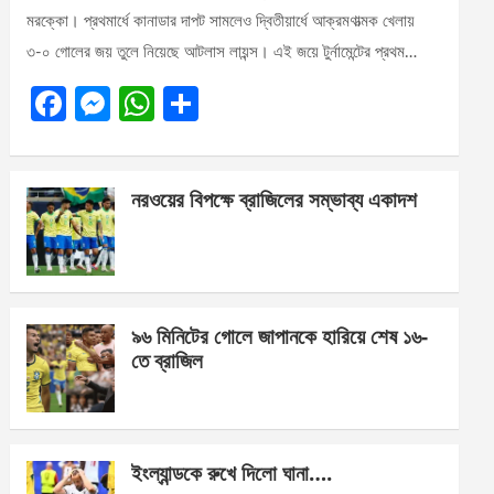
মরক্কো। প্রথমার্ধে কানাডার দাপট সামলেও দ্বিতীয়ার্ধে আক্রমণাত্মক খেলায়
৩-০ গোলের জয় তুলে নিয়েছে আটলাস লায়ন্স। এই জয়ে টুর্নামেন্টের প্রথম…
F
M
W
S
a
es
h
h
ce
se
at
ar
নরওয়ের বিপক্ষে ব্রাজিলের সম্ভাব্য একাদশ
b
n
s
e
o
g
A
o
er
p
k
p
৯৬ মিনিটের গোলে জাপানকে হারিয়ে শেষ ১৬-
তে ব্রাজিল
ইংল্যান্ডকে রুখে দিলো ঘানা….