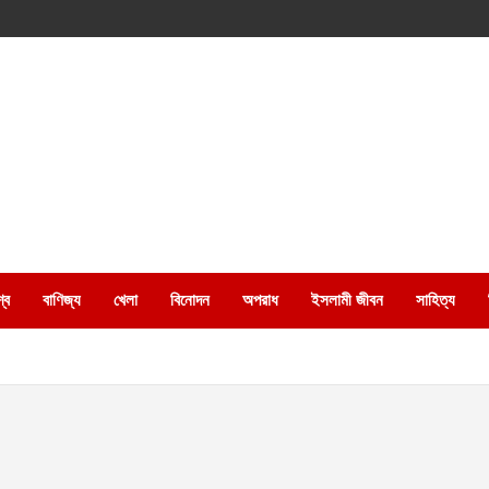
্ব
বাণিজ্য
খেলা
বিনোদন
অপরাধ
ইসলামী জীবন
সাহিত্য