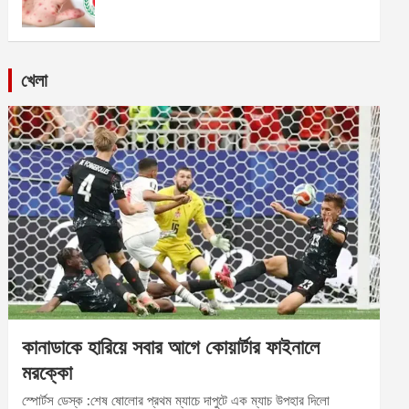
খেলা
কানাডাকে হারিয়ে সবার আগে কোয়ার্টার ফাইনালে
মরক্কো
স্পোর্টস ডেস্ক :শেষ ষোলোর প্রথম ম্যাচে দাপুটে এক ম্যাচ উপহার দিলো