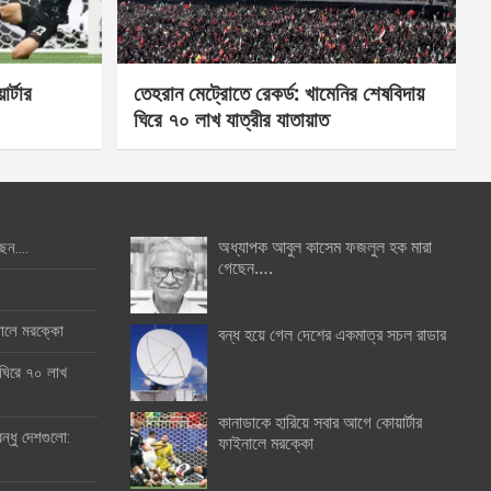
র্টার
তেহরান মেট্রোতে রেকর্ড: খামেনির শেষবিদায়
ঘিরে ৭০ লাখ যাত্রীর যাতায়াত
অধ্যাপক আবুল কাসেম ফজলুল হক মারা
ছেন….
গেছেন….
ইনালে মরক্কো
বন্ধ হয়ে গেল দেশের একমাত্র সচল রাডার
 ঘিরে ৭০ লাখ
কানাডাকে হারিয়ে সবার আগে কোয়ার্টার
ন্ধু দেশগুলো:
ফাইনালে মরক্কো