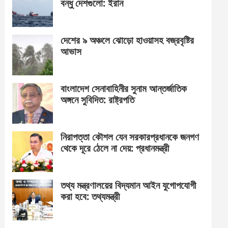
বন্ধু দেশগুলো: ইরান
দেশের ৯ অঞ্চলে ঝোড়ো হাওয়াসহ বজ্রবৃষ্টির
আভাস
বাংলাদেশ সেনাবাহিনীর সুনাম আন্তর্জাতিক
অঙ্গনে সুবিদিত: রাষ্ট্রপতি
নিরাপত্তা কৌশল যেন সরকারপ্রধানকে জনগণ
থেকে দূরে ঠেলে না দেয়: প্রধানমন্ত্রী
তথ্য মন্ত্রণালয়ের বিদ্যমান আইন যুগোপযোগী
করা হবে: তথ্যমন্ত্রী