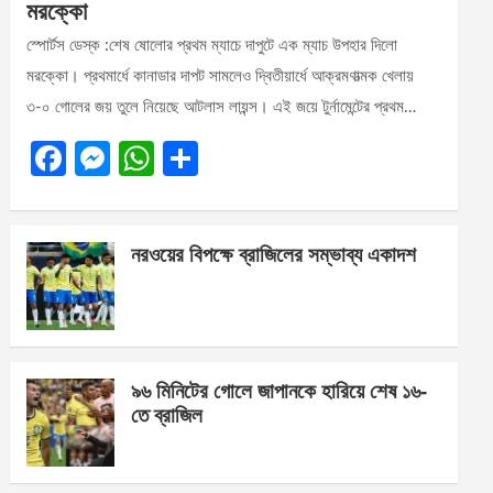
মরক্কো
স্পোর্টস ডেস্ক :শেষ ষোলোর প্রথম ম্যাচে দাপুটে এক ম্যাচ উপহার দিলো
মরক্কো। প্রথমার্ধে কানাডার দাপট সামলেও দ্বিতীয়ার্ধে আক্রমণাত্মক খেলায়
৩-০ গোলের জয় তুলে নিয়েছে আটলাস লায়ন্স। এই জয়ে টুর্নামেন্টের প্রথম…
F
M
W
S
a
es
h
h
ce
se
at
ar
নরওয়ের বিপক্ষে ব্রাজিলের সম্ভাব্য একাদশ
b
n
s
e
o
g
A
o
er
p
k
p
৯৬ মিনিটের গোলে জাপানকে হারিয়ে শেষ ১৬-
তে ব্রাজিল