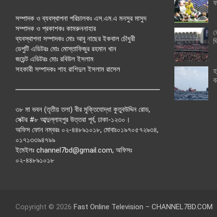
ফ
সম্পাদক ও ব্যবস্থাপনা পরিচালকঃ এস.এম.এ মনসুর মাসুদ
সম্পাদক ও প্রকাশকঃ কামরুননাহার
ত
ব্যবস্থাপনা সম্পাদকঃ মোঃ আবু নাছের ইকবাল চৌধুরী
ঘ
ডেপুটি এডিটরঃ মোঃ মোস্তাফিজুর রহমান খান
জয়েন্ট এডিটরঃ মোঃ রবিউল ইসলাম
সহকারী সম্পাদকঃ শাহ রাশিদুল ইসলাম রাসেল
হ
ব
৩৮ মা ভবন (তৃতীয় তলা) বীর মুক্তিযোদ্ধা কুতুবউদ্দিন রোড,
সেক্টর #৮ আব্দুল্লাহপুর উত্তরা পূর্ব, ঢাকা-১২৩০।
অফিস ফোন নম্বরঃ ০২-৪৪৮৯১০১৮, মোবাঃ০১৯৭০৫৭২৯৩৪,
০১৭১৩৩৯৪৭৯৯
ইমেইলঃ channel7bd@gmail.com, অফিসঃ
০২-৪৪৮৯১০১৮
Copyright © 2026
Fast Online Television – CHANNEL7BD.COM