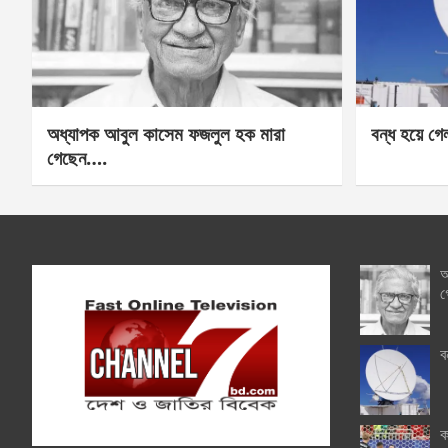
অধ্যাপক আবুল কাসেম ফজলুল হক মারা
বন্ধ হয়ে গ
গেছেন….
অ
গ
ব
ক