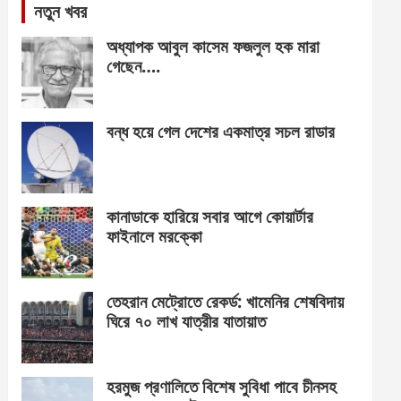
নতুন খবর
অধ্যাপক আবুল কাসেম ফজলুল হক মারা
গেছেন….
বন্ধ হয়ে গেল দেশের একমাত্র সচল রাডার
কানাডাকে হারিয়ে সবার আগে কোয়ার্টার
ফাইনালে মরক্কো
তেহরান মেট্রোতে রেকর্ড: খামেনির শেষবিদায়
ঘিরে ৭০ লাখ যাত্রীর যাতায়াত
হরমুজ প্রণালিতে বিশেষ সুবিধা পাবে চীনসহ