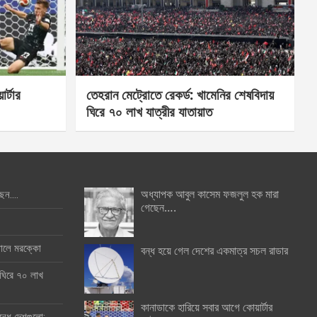
র্টার
তেহরান মেট্রোতে রেকর্ড: খামেনির শেষবিদায়
ঘিরে ৭০ লাখ যাত্রীর যাতায়াত
অধ্যাপক আবুল কাসেম ফজলুল হক মারা
ছেন….
গেছেন….
ইনালে মরক্কো
বন্ধ হয়ে গেল দেশের একমাত্র সচল রাডার
 ঘিরে ৭০ লাখ
কানাডাকে হারিয়ে সবার আগে কোয়ার্টার