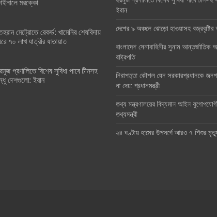
হরমুজ প্রণালিতে বিশেষ সুবিধা পাবে চীনসহ ব
াইনালে মরক্কো
ইরান
দেশের ৯ অঞ্চলে ঝোড়ো হাওয়াসহ বজ্রবৃষ্টি
েহরান মেট্রোতে রেকর্ড: খামেনির শেষবিদায়
িরে ৭০ লাখ যাত্রীর যাতায়াত
বাংলাদেশ সেনাবাহিনীর সুনাম আন্তর্জাতিক অঙ
রাষ্ট্রপতি
রমুজ প্রণালিতে বিশেষ সুবিধা পাবে চীনসহ
নিরাপত্তা কৌশল যেন সরকারপ্রধানকে জনগণ
ন্ধু দেশগুলো: ইরান
না দেয়: প্রধানমন্ত্রী
তথ্য মন্ত্রণালয়ের বিদ্যমান আইন যুগোপযোগ
তথ্যমন্ত্রী
২৪ ঘণ্টায় হামের উপসর্গে আরও ৭ শিশুর মৃত্য