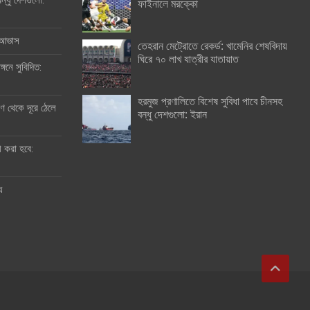
ন্ধু দেশগুলো:
ফাইনালে মরক্কো
র আভাস
তেহরান মেট্রোতে রেকর্ড: খামেনির শেষবিদায়
ঘিরে ৭০ লাখ যাত্রীর যাতায়াত
্গনে সুবিদিত:
হরমুজ প্রণালিতে বিশেষ সুবিধা পাবে চীনসহ
 থেকে দূরে ঠেলে
বন্ধু দেশগুলো: ইরান
ী করা হবে:
ু