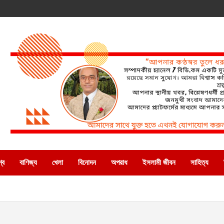
্ব
বাণিজ্য
খেলা
বিনোদন
অপরাধ
ইসলামী জীবন
সাহিত্য