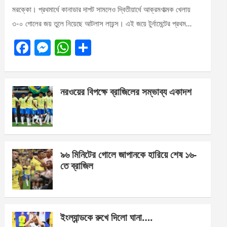
মরক্কো। প্রথমার্ধে কানাডার দাপট সামলেও দ্বিতীয়ার্ধে আক্রমণাত্মক খেলায়
৩-০ গোলের জয় তুলে নিয়েছে আটলাস লায়ন্স। এই জয়ে টুর্নামেন্টের প্রথম…
F
M
W
S
a
es
h
h
ce
se
at
ar
নরওয়ের বিপক্ষে ব্রাজিলের সম্ভাব্য একাদশ
b
n
s
e
o
g
A
o
er
p
k
p
৯৬ মিনিটের গোলে জাপানকে হারিয়ে শেষ ১৬-
তে ব্রাজিল
ইংল্যান্ডকে রুখে দিলো ঘানা….