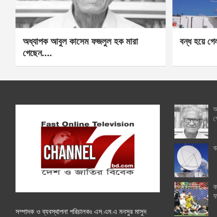
অধ্যাপক আবুল কাসেম ফজলুল হক মারা
বন্ধ হয়ে গ
গেছেন….
অ
গ
ব
ক
ফ
সম্পাদক ও ব্যবস্থাপনা পরিচালকঃ এস.এম.এ মনসুর মাসুদ