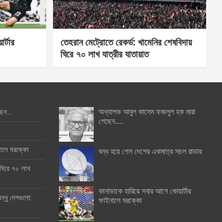
র্টার
তেহরান মেট্রোতে রেকর্ড: খামেনির শেষবিদায়
ঘিরে ৭০ লাখ যাত্রীর যাতায়াত
অধ্যাপক আবুল কাসেম ফজলুল হক মারা
ছেন….
গেছেন….
ইনালে মরক্কো
বন্ধ হয়ে গেল দেশের একমাত্র সচল রাডার
 ঘিরে ৭০ লাখ
কানাডাকে হারিয়ে সবার আগে কোয়ার্টার
ন্ধু দেশগুলো:
ফাইনালে মরক্কো