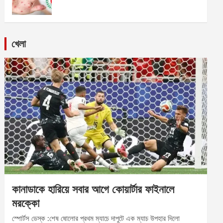
খেলা
কানাডাকে হারিয়ে সবার আগে কোয়ার্টার ফাইনালে
মরক্কো
স্পোর্টস ডেস্ক :শেষ ষোলোর প্রথম ম্যাচে দাপুটে এক ম্যাচ উপহার দিলো