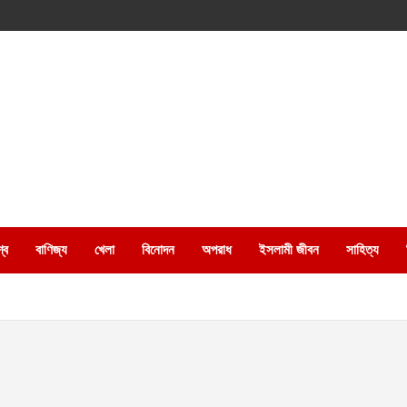
্ব
বাণিজ্য
খেলা
বিনোদন
অপরাধ
ইসলামী জীবন
সাহিত্য