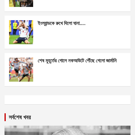
ইংল্যান্ডকে রুখে দিলো ঘানা….
শেষ মুহূর্তের গোলে নকআউটে পৌঁছে গেলো জার্মানি
সর্বশেষ খবর