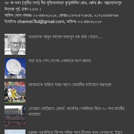
৩৮ মা ভবন (তৃতীয় তলা) বীর মুক্তিযোদ্ধা কুতুবউদ্দিন রোড, সেক্টর #৮ আব্দুল্লাহপুর
উত্তরা পূর্ব, ঢাকা-১২৩০।
অফিস ফোন নম্বরঃ ০২-৪৪৮৯১০১৮, মোবাঃ০১৯৭০৫৭২৯৩৪, ০১৭১৩৩৯৪৭৯৯
ইমেইলঃ channel7bd@gmail.com, অফিসঃ ০২-৪৪৮৯১০১৮
অধ্যাপক আবুল কাসেম ফজলুল হক মারা গেছেন….
বন্ধ হয়ে গেল দেশের একমাত্র সচল রাডার
কানাডাকে হারিয়ে সবার আগে কোয়ার্টার ফাইনালে মরক্কো
তেহরান মেট্রোতে রেকর্ড: খামেনির শেষবিদায় ঘিরে ৭০ লাখ যাত্রীর
যাতায়াত
হরমুজ প্রণালিতে বিশেষ সুবিধা পাবে চীনসহ বন্ধু দেশগুলো: ইরান