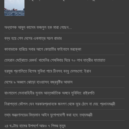
অধ্যাপক আবুল কাসেম ফজলুল হক মারা গেছেন….
বন্ধ হয়ে গেল দেশের একমাত্র সচল রাডার
কানাডাকে হারিয়ে সবার আগে কোয়ার্টার ফাইনালে মরক্কো
তেহরান মেট্রোতে রেকর্ড: খামেনির শেষবিদায় ঘিরে ৭০ লাখ যাত্রীর যাতায়াত
হরমুজ প্রণালিতে বিশেষ সুবিধা পাবে চীনসহ বন্ধু দেশগুলো: ইরান
দেশের ৯ অঞ্চলে ঝোড়ো হাওয়াসহ বজ্রবৃষ্টির আভাস
বাংলাদেশ সেনাবাহিনীর সুনাম আন্তর্জাতিক অঙ্গনে সুবিদিত: রাষ্ট্রপতি
নিরাপত্তা কৌশল যেন সরকারপ্রধানকে জনগণ থেকে দূরে ঠেলে না দেয়: প্রধানমন্ত্রী
তথ্য মন্ত্রণালয়ের বিদ্যমান আইন যুগোপযোগী করা হবে: তথ্যমন্ত্রী
২৪ ঘণ্টায় হামের উপসর্গে আরও ৭ শিশুর মৃত্যু