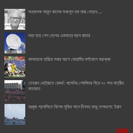
অধ্যাপক আবুল কাসেম ফজলুল হক মারা গেছেন….
বন্ধ হয়ে গেল দেশের একমাত্র সচল রাডার
কানাডাকে হারিয়ে সবার আগে কোয়ার্টার ফাইনালে মরক্কো
তেহরান মেট্রোতে রেকর্ড: খামেনির শেষবিদায় ঘিরে ৭০ লাখ যাত্রীর
যাতায়াত
হরমুজ প্রণালিতে বিশেষ সুবিধা পাবে চীনসহ বন্ধু দেশগুলো: ইরান