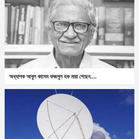
অধ্যাপক আবুল কাসেম ফজলুল হক মারা গেছেন….