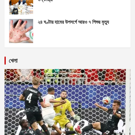
২৪ ঘণ্টায় হামের উপসর্গে আরও ৭ শিশুর মৃত্যু
খেলা