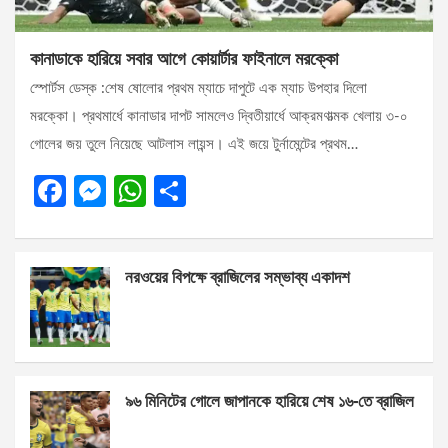
কানাডাকে হারিয়ে সবার আগে কোয়ার্টার ফাইনালে মরক্কো
স্পোর্টস ডেস্ক :শেষ ষোলোর প্রথম ম্যাচে দাপুটে এক ম্যাচ উপহার দিলো
মরক্কো। প্রথমার্ধে কানাডার দাপট সামলেও দ্বিতীয়ার্ধে আক্রমণাত্মক খেলায় ৩-০
গোলের জয় তুলে নিয়েছে আটলাস লায়ন্স। এই জয়ে টুর্নামেন্টের প্রথম…
F
M
W
S
a
es
h
h
ce
se
at
ar
নরওয়ের বিপক্ষে ব্রাজিলের সম্ভাব্য একাদশ
b
n
s
e
o
g
A
o
er
p
k
p
৯৬ মিনিটের গোলে জাপানকে হারিয়ে শেষ ১৬-তে ব্রাজিল