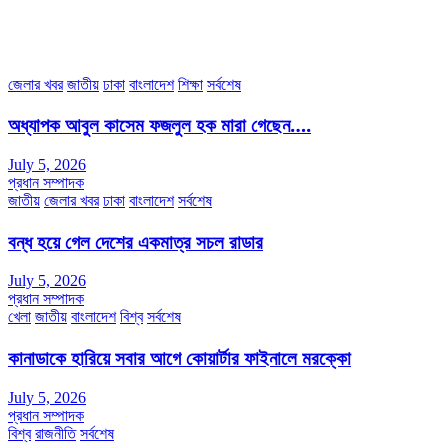
উত্তরা পূর্ব, ঢাকা-১২৩০।
অফিস ফোন নম্বরঃ ০২-৪৪৮৯১০১৮, মোবাঃ০১৯৭০৫৭২৯৩৪, ০১৭১৩৩৯৪৭৯৯
ইমেইলঃ channel7bd@gmail.com, অফিসঃ ০২-৪৪৮৯১০১৮
জেলার খবর
জাতীয়
ঢাকা
বাংলাদেশ
শিক্ষা
সর্বশেষ
অধ্যাপক আবুল কাসেম ফজলুল হক মারা গেছেন….
July 5, 2026
প্রধান সম্পাদক
জাতীয়
জেলার খবর
ঢাকা
বাংলাদেশ
সর্বশেষ
বন্ধ হয়ে গেল দেশের একমাত্র সচল রাডার
July 5, 2026
প্রধান সম্পাদক
খেলা
জাতীয়
বাংলাদেশ
বিশ্ব
সর্বশেষ
কানাডাকে হারিয়ে সবার আগে কোয়ার্টার ফাইনালে মরক্কো
July 5, 2026
প্রধান সম্পাদক
বিশ্ব
রাজনীতি
সর্বশেষ