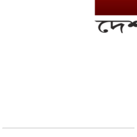
সম্পাদক ও ব্যবস্থাপনা পরিচালকঃ এস.এম.এ মনসুর মাসুদ
সম্পাদক ও প্রকাশকঃ কামরুননাহার
ব্যবস্থাপনা সম্পাদকঃ মোঃ আবু নাছের ইকবাল চৌধুরী
ডেপুটি এডিটরঃ মোঃ মোস্তাফিজুর রহমান খান
জয়েন্ট এডিটরঃ মোঃ রবিউল ইসলাম
সহকারী সম্পাদকঃ শাহ রাশিদুল ইসলাম রাসেল
৩৮ মা ভবন (তৃতীয় তলা) বীর মুক্তিযোদ্ধা কুতুবউদ্দিন রোড, সেক্টর #৮ আব্দুল্লাহপুর