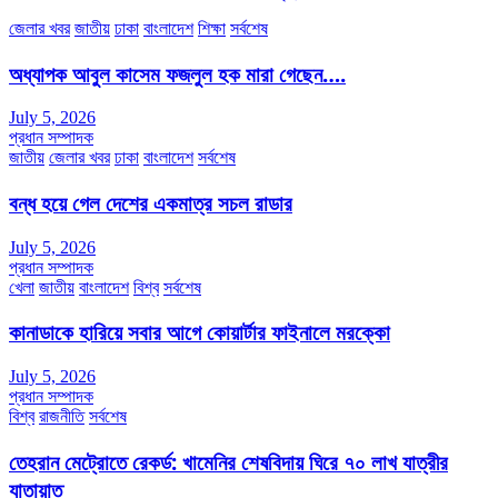
জেলার খবর
জাতীয়
ঢাকা
বাংলাদেশ
শিক্ষা
সর্বশেষ
অধ্যাপক আবুল কাসেম ফজলুল হক মারা গেছেন….
July 5, 2026
প্রধান সম্পাদক
জাতীয়
জেলার খবর
ঢাকা
বাংলাদেশ
সর্বশেষ
বন্ধ হয়ে গেল দেশের একমাত্র সচল রাডার
July 5, 2026
প্রধান সম্পাদক
খেলা
জাতীয়
বাংলাদেশ
বিশ্ব
সর্বশেষ
কানাডাকে হারিয়ে সবার আগে কোয়ার্টার ফাইনালে মরক্কো
July 5, 2026
প্রধান সম্পাদক
বিশ্ব
রাজনীতি
সর্বশেষ
তেহরান মেট্রোতে রেকর্ড: খামেনির শেষবিদায় ঘিরে ৭০ লাখ যাত্রীর
যাতায়াত