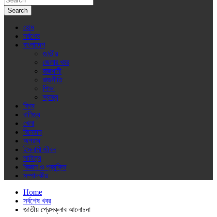
Search
হোম
সর্বশেষ
বাংলাদেশ
জাতীয়
জেলার খবর
রাজধানী
রাজনীতি
শিক্ষা
স্বাস্থ্য
বিশ্ব
বাণিজ্য
খেলা
বিনোদন
অপরাধ
ইসলামী জীবন
সাহিত্য
বিজ্ঞান ও প্রযুক্তি
সম্পাদকীয়
Home
সর্বশেষ খবর
জাতীয় প্রেসক্লাব আলোচনা