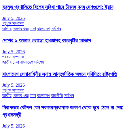
হরমুজ প্রণালিতে বিশেষ সুবিধা পাবে চীনসহ বন্ধু দেশগুলো: ইরান
July 5, 2026
প্রধান সম্পাদক
জাতীয়
জেলার খবর
ঢাকা
বাংলাদেশ
সর্বশেষ
দেশের ৯ অঞ্চলে ঝোড়ো হাওয়াসহ বজ্রবৃষ্টির আভাস
July 5, 2026
প্রধান সম্পাদক
জাতীয়
ঢাকা
বাংলাদেশ
সর্বশেষ
বাংলাদেশ সেনাবাহিনীর সুনাম আন্তর্জাতিক অঙ্গনে সুবিদিত: রাষ্ট্রপতি
July 5, 2026
প্রধান সম্পাদক
জাতীয়
জেলার খবর
ঢাকা
বাংলাদেশ
রাজনীতি
সর্বশেষ
নিরাপত্তা কৌশল যেন সরকারপ্রধানকে জনগণ থেকে দূরে ঠেলে না দেয়:
প্রধানমন্ত্রী
July 5, 2026