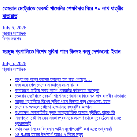
তেহরান মেট্রোতে রেকর্ড: খামেনির শেষবিদায় ঘিরে ৭০ লাখ যাত্রীর
যাতায়াত
July 5, 2026
প্রধান সম্পাদক
বিশ্ব
সর্বশেষ
হরমুজ প্রণালিতে বিশেষ সুবিধা পাবে চীনসহ বন্ধু দেশগুলো: ইরান
July 5, 2026
প্রধান সম্পাদক
অধ্যাপক আবুল কাসেম ফজলুল হক মারা গেছেন….
বন্ধ হয়ে গেল দেশের একমাত্র সচল রাডার
কানাডাকে হারিয়ে সবার আগে কোয়ার্টার ফাইনালে মরক্কো
তেহরান মেট্রোতে রেকর্ড: খামেনির শেষবিদায় ঘিরে ৭০ লাখ যাত্রীর যাতায়াত
হরমুজ প্রণালিতে বিশেষ সুবিধা পাবে চীনসহ বন্ধু দেশগুলো: ইরান
দেশের ৯ অঞ্চলে ঝোড়ো হাওয়াসহ বজ্রবৃষ্টির আভাস
বাংলাদেশ সেনাবাহিনীর সুনাম আন্তর্জাতিক অঙ্গনে সুবিদিত: রাষ্ট্রপতি
নিরাপত্তা কৌশল যেন সরকারপ্রধানকে জনগণ থেকে দূরে ঠেলে না দেয়:
প্রধানমন্ত্রী
তথ্য মন্ত্রণালয়ের বিদ্যমান আইন যুগোপযোগী করা হবে: তথ্যমন্ত্রী
২৪ ঘণ্টায় হামের উপসর্গে আরও ৭ শিশুর মৃত্যু