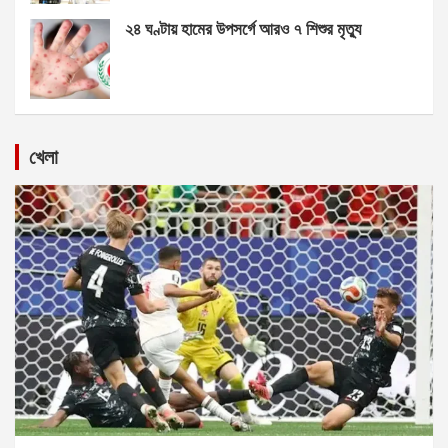
২৪ ঘণ্টায় হামের উপসর্গে আরও ৭ শিশুর মৃত্যু
খেলা