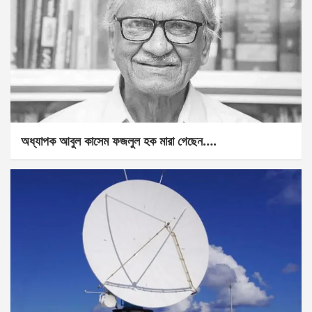
অধ্যাপক আবুল কাসেম ফজলুল হক মারা গেছেন….