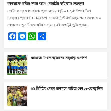
কানাডাকে হারিয়ে সবার আগে কোয়ার্টার ফাইনালে মরক্কো
স্পোর্টস ডেস্ক :শেষ ষোলোর প্রথম ম্যাচে দাপুটে এক ম্যাচ উপহার দিলো
মরক্কো। প্রথমার্ধে কানাডার দাপট সামলেও দ্বিতীয়ার্ধে আক্রমণাত্মক খেলায় ৩-০
গোলের জয় তুলে নিয়েছে আটলাস লায়ন্স। এই জয়ে টুর্নামেন্টের প্রথম…
F
M
W
S
a
es
h
h
ce
se
at
ar
নরওয়ের বিপক্ষে ব্রাজিলের সম্ভাব্য একাদশ
b
n
s
e
o
g
A
o
er
p
k
p
৯৬ মিনিটের গোলে জাপানকে হারিয়ে শেষ ১৬-তে ব্রাজিল