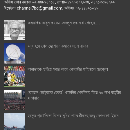
অফিস ফোন নম্বরঃ ০২-৪৪৮৯১০১৮, মোবাঃ০১৯৭০৫৭২৯৩৪, ০১৭১৩৩৯৪৭৯৯
ইমেইলঃ channel7bd@gmail.com, অফিসঃ ০২-৪৪৮৯১০১৮
অধ্যাপক আবুল কাসেম ফজলুল হক মারা গেছেন….
বন্ধ হয়ে গেল দেশের একমাত্র সচল রাডার
কানাডাকে হারিয়ে সবার আগে কোয়ার্টার ফাইনালে মরক্কো
তেহরান মেট্রোতে রেকর্ড: খামেনির শেষবিদায় ঘিরে ৭০ লাখ যাত্রীর
যাতায়াত
হরমুজ প্রণালিতে বিশেষ সুবিধা পাবে চীনসহ বন্ধু দেশগুলো: ইরান