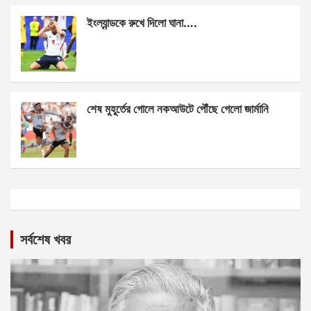
ইংল্যান্ডকে রুখে দিলো ঘানা….
শেষ মুহূর্তের গোলে নকআউটে পৌঁছে গেলো জার্মানি
সর্বশেষ খবর