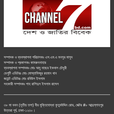
সম্পাদক ও ব্যবস্থাপনা পরিচালকঃ এস.এম.এ মনসুর মাসুদ
সম্পাদক ও প্রকাশকঃ কামরুননাহার
ব্যবস্থাপনা সম্পাদকঃ মোঃ আবু নাছের ইকবাল চৌধুরী
ডেপুটি এডিটরঃ মোঃ মোস্তাফিজুর রহমান খান
জয়েন্ট এডিটরঃ মোঃ রবিউল ইসলাম
সহকারী সম্পাদকঃ শাহ রাশিদুল ইসলাম রাসেল
৩৮ মা ভবন (তৃতীয় তলা) বীর মুক্তিযোদ্ধা কুতুবউদ্দিন রোড, সেক্টর #৮ আব্দুল্লাহপুর
উত্তরা পূর্ব, ঢাকা-১২৩০।