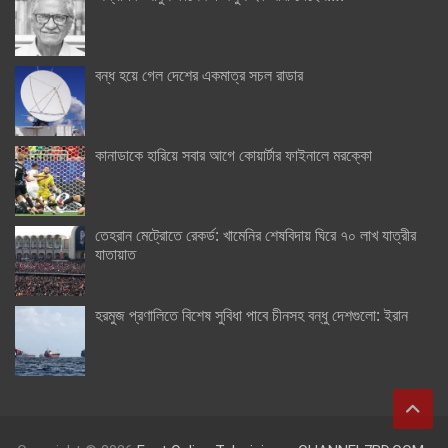
বন্ধ হয়ে গেল দেশের একমাত্র সচল রাডার
কানাডাকে হারিয়ে সবার আগে কোয়ার্টার ফাইনালে মরক্কো
তেহরান মেট্রোতে রেকর্ড: খামেনির শেষবিদায় ঘিরে ৭০ লাখ যাত্রীর
যাতায়াত
হরমুজ প্রণালিতে বিশেষ সুবিধা পাবে চীনসহ বন্ধু দেশগুলো: ইরান