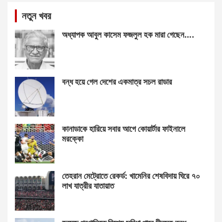
নতুন খবর
অধ্যাপক আবুল কাসেম ফজলুল হক মারা গেছেন….
বন্ধ হয়ে গেল দেশের একমাত্র সচল রাডার
কানাডাকে হারিয়ে সবার আগে কোয়ার্টার ফাইনালে
মরক্কো
তেহরান মেট্রোতে রেকর্ড: খামেনির শেষবিদায় ঘিরে ৭০
লাখ যাত্রীর যাতায়াত