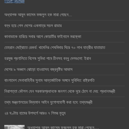
অধ্যাপক আবুল কাসেম ফজলুল হক মারা গেছেন….
বন্ধ হয়ে গেল দেশের একমাত্র সচল রাডার
কানাডাকে হারিয়ে সবার আগে কোয়ার্টার ফাইনালে মরক্কো
তেহরান মেট্রোতে রেকর্ড: খামেনির শেষবিদায় ঘিরে ৭০ লাখ যাত্রীর যাতায়াত
হরমুজ প্রণালিতে বিশেষ সুবিধা পাবে চীনসহ বন্ধু দেশগুলো: ইরান
দেশের ৯ অঞ্চলে ঝোড়ো হাওয়াসহ বজ্রবৃষ্টির আভাস
বাংলাদেশ সেনাবাহিনীর সুনাম আন্তর্জাতিক অঙ্গনে সুবিদিত: রাষ্ট্রপতি
নিরাপত্তা কৌশল যেন সরকারপ্রধানকে জনগণ থেকে দূরে ঠেলে না দেয়: প্রধানমন্ত্রী
তথ্য মন্ত্রণালয়ের বিদ্যমান আইন যুগোপযোগী করা হবে: তথ্যমন্ত্রী
২৪ ঘণ্টায় হামের উপসর্গে আরও ৭ শিশুর মৃত্যু
অধ্যাপক আবুল কাসেম ফজলুল হক মারা গেছেন….