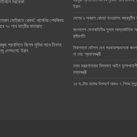
হরমুজ প্রণালিতে বিশেষ সুবিধা পাবে চীনসহ ব
াইনালে মরক্কো
ইরান
দেশের ৯ অঞ্চলে ঝোড়ো হাওয়াসহ বজ্রবৃষ্টি
েহরান মেট্রোতে রেকর্ড: খামেনির শেষবিদায়
িরে ৭০ লাখ যাত্রীর যাতায়াত
বাংলাদেশ সেনাবাহিনীর সুনাম আন্তর্জাতিক অঙ
রাষ্ট্রপতি
রমুজ প্রণালিতে বিশেষ সুবিধা পাবে চীনসহ
নিরাপত্তা কৌশল যেন সরকারপ্রধানকে জনগণ
ন্ধু দেশগুলো: ইরান
না দেয়: প্রধানমন্ত্রী
তথ্য মন্ত্রণালয়ের বিদ্যমান আইন যুগোপযোগ
তথ্যমন্ত্রী
২৪ ঘণ্টায় হামের উপসর্গে আরও ৭ শিশুর মৃত্য