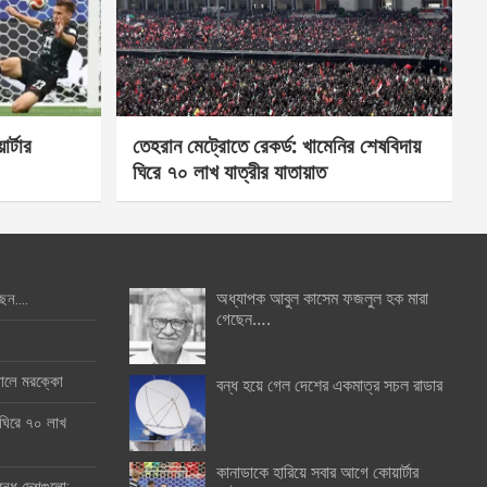
র্টার
তেহরান মেট্রোতে রেকর্ড: খামেনির শেষবিদায়
ঘিরে ৭০ লাখ যাত্রীর যাতায়াত
অধ্যাপক আবুল কাসেম ফজলুল হক মারা
ছেন….
গেছেন….
ইনালে মরক্কো
বন্ধ হয়ে গেল দেশের একমাত্র সচল রাডার
 ঘিরে ৭০ লাখ
কানাডাকে হারিয়ে সবার আগে কোয়ার্টার