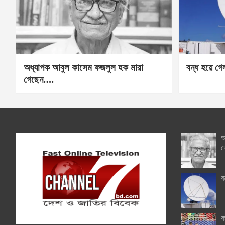
অধ্যাপক আবুল কাসেম ফজলুল হক মারা
বন্ধ হয়ে গ
গেছেন….
অ
গ
ব
ক