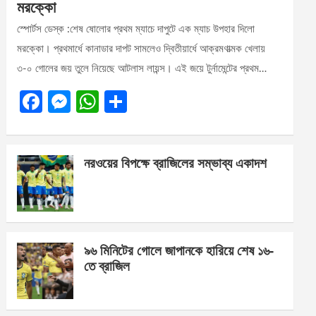
মরক্কো
স্পোর্টস ডেস্ক :শেষ ষোলোর প্রথম ম্যাচে দাপুটে এক ম্যাচ উপহার দিলো
মরক্কো। প্রথমার্ধে কানাডার দাপট সামলেও দ্বিতীয়ার্ধে আক্রমণাত্মক খেলায়
৩-০ গোলের জয় তুলে নিয়েছে আটলাস লায়ন্স। এই জয়ে টুর্নামেন্টের প্রথম…
F
M
W
S
a
es
h
h
ce
se
at
ar
নরওয়ের বিপক্ষে ব্রাজিলের সম্ভাব্য একাদশ
b
n
s
e
o
g
A
o
er
p
k
p
৯৬ মিনিটের গোলে জাপানকে হারিয়ে শেষ ১৬-
তে ব্রাজিল