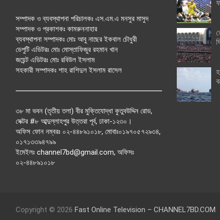
ফ
সম্পাদক ও ব্যবস্থাপনা পরিচালকঃ এস.এম.এ মনসুর মাসুদ
সম্পাদক ও প্রকাশকঃ কামরুননাহার
ত
ব্যবস্থাপনা সম্পাদকঃ মোঃ আবু নাছের ইকবাল চৌধুরী
ঘ
ডেপুটি এডিটরঃ মোঃ মোস্তাফিজুর রহমান খান
জয়েন্ট এডিটরঃ মোঃ রবিউল ইসলাম
সহকারী সম্পাদকঃ শাহ রাশিদুল ইসলাম রাসেল
হ
ব
৩৮ মা ভবন (তৃতীয় তলা) বীর মুক্তিযোদ্ধা কুতুবউদ্দিন রোড,
সেক্টর #৮ আব্দুল্লাহপুর উত্তরা পূর্ব, ঢাকা-১২৩০।
অফিস ফোন নম্বরঃ ০২-৪৪৮৯১০১৮, মোবাঃ০১৯৭০৫৭২৯৩৪,
০১৭১৩৩৯৪৭৯৯
ইমেইলঃ channel7bd@gmail.com, অফিসঃ
০২-৪৪৮৯১০১৮
Copyright © 2026
Fast Online Television – CHANNEL7BD.COM