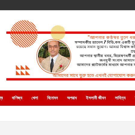
্ব
বাণিজ্য
খেলা
বিনোদন
অপরাধ
ইসলামী জীবন
সাহিত্য