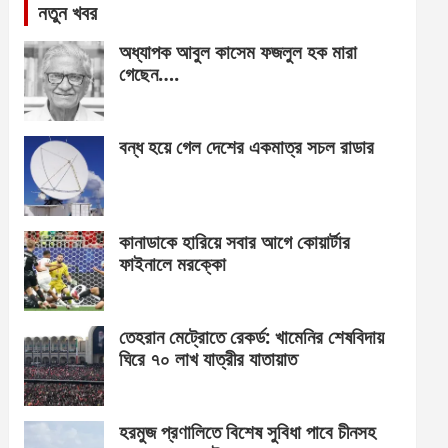
নতুন খবর
অধ্যাপক আবুল কাসেম ফজলুল হক মারা
গেছেন….
বন্ধ হয়ে গেল দেশের একমাত্র সচল রাডার
কানাডাকে হারিয়ে সবার আগে কোয়ার্টার
ফাইনালে মরক্কো
তেহরান মেট্রোতে রেকর্ড: খামেনির শেষবিদায়
ঘিরে ৭০ লাখ যাত্রীর যাতায়াত
হরমুজ প্রণালিতে বিশেষ সুবিধা পাবে চীনসহ