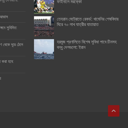
ন্ধু দেশগুলো:
ফাইনালে মরক্কো
র আভাস
তেহরান মেট্রোতে রেকর্ড: খামেনির শেষবিদায়
ঘিরে ৭০ লাখ যাত্রীর যাতায়াত
্গনে সুবিদিত:
হরমুজ প্রণালিতে বিশেষ সুবিধা পাবে চীনসহ
 থেকে দূরে ঠেলে
বন্ধু দেশগুলো: ইরান
ী করা হবে:
ু