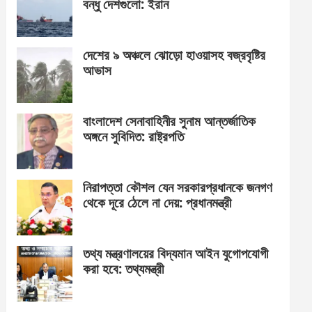
বন্ধু দেশগুলো: ইরান
দেশের ৯ অঞ্চলে ঝোড়ো হাওয়াসহ বজ্রবৃষ্টির
আভাস
বাংলাদেশ সেনাবাহিনীর সুনাম আন্তর্জাতিক
অঙ্গনে সুবিদিত: রাষ্ট্রপতি
নিরাপত্তা কৌশল যেন সরকারপ্রধানকে জনগণ
থেকে দূরে ঠেলে না দেয়: প্রধানমন্ত্রী
তথ্য মন্ত্রণালয়ের বিদ্যমান আইন যুগোপযোগী
করা হবে: তথ্যমন্ত্রী