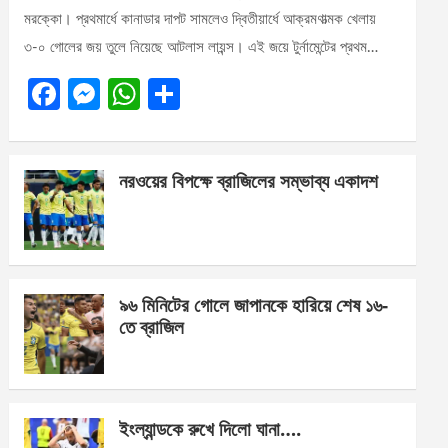
মরক্কো। প্রথমার্ধে কানাডার দাপট সামলেও দ্বিতীয়ার্ধে আক্রমণাত্মক খেলায়
৩-০ গোলের জয় তুলে নিয়েছে আটলাস লায়ন্স। এই জয়ে টুর্নামেন্টের প্রথম…
F
M
W
S
a
es
h
h
ce
se
at
ar
নরওয়ের বিপক্ষে ব্রাজিলের সম্ভাব্য একাদশ
b
n
s
e
o
g
A
o
er
p
k
p
৯৬ মিনিটের গোলে জাপানকে হারিয়ে শেষ ১৬-
তে ব্রাজিল
ইংল্যান্ডকে রুখে দিলো ঘানা….