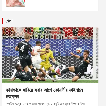
খেলা
কানাডাকে হারিয়ে সবার আগে কোয়ার্টার ফাইনালে
মরক্কো
স্পোর্টস ডেস্ক :শেষ ষোলোর প্রথম ম্যাচে দাপুটে এক ম্যাচ উপহার দিলো