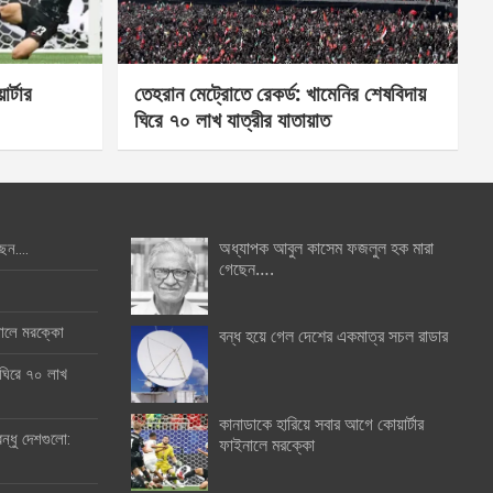
র্টার
তেহরান মেট্রোতে রেকর্ড: খামেনির শেষবিদায়
ঘিরে ৭০ লাখ যাত্রীর যাতায়াত
অধ্যাপক আবুল কাসেম ফজলুল হক মারা
ছেন….
গেছেন….
ইনালে মরক্কো
বন্ধ হয়ে গেল দেশের একমাত্র সচল রাডার
 ঘিরে ৭০ লাখ
কানাডাকে হারিয়ে সবার আগে কোয়ার্টার
ন্ধু দেশগুলো:
ফাইনালে মরক্কো