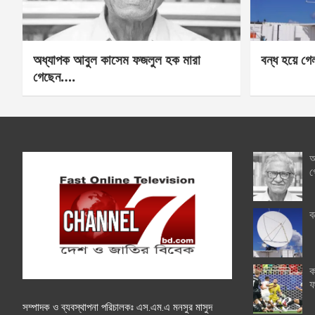
অধ্যাপক আবুল কাসেম ফজলুল হক মারা
বন্ধ হয়ে গ
গেছেন….
অ
গ
ব
ক
ফ
সম্পাদক ও ব্যবস্থাপনা পরিচালকঃ এস.এম.এ মনসুর মাসুদ