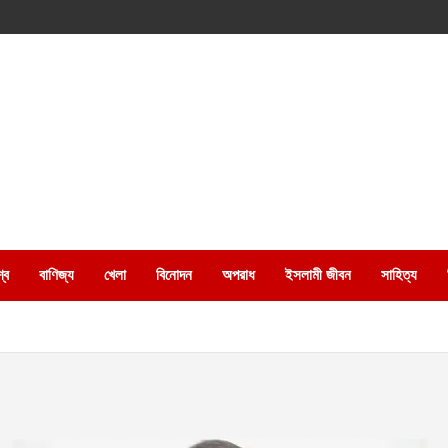
্ব
বাণিজ্য
খেলা
বিনোদন
অপরাধ
ইসলামী জীবন
সাহিত্য