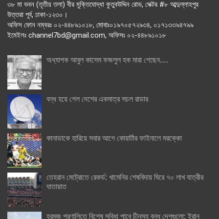
৩৮ মা ভবন (তৃতীয় তলা) বীর মুক্তিযোদ্ধা কুতুবউদ্দিন রোড, সেক্টর #৮ আব্দুল্লাহপুর
উত্তরা পূর্ব, ঢাকা-১২৩০।
অফিস ফোন নম্বরঃ ০২-৪৪৮৯১০১৮, মোবাঃ০১৯৭০৫৭২৯৩৪, ০১৭১৩৩৯৪৭৯৯
ইমেইলঃ channel7bd@gmail.com, অফিসঃ ০২-৪৪৮৯১০১৮
অধ্যাপক আবুল কাসেম ফজলুল হক মারা গেছেন….
বন্ধ হয়ে গেল দেশের একমাত্র সচল রাডার
কানাডাকে হারিয়ে সবার আগে কোয়ার্টার ফাইনালে মরক্কো
তেহরান মেট্রোতে রেকর্ড: খামেনির শেষবিদায় ঘিরে ৭০ লাখ যাত্রীর
যাতায়াত
হরমুজ প্রণালিতে বিশেষ সুবিধা পাবে চীনসহ বন্ধু দেশগুলো: ইরান