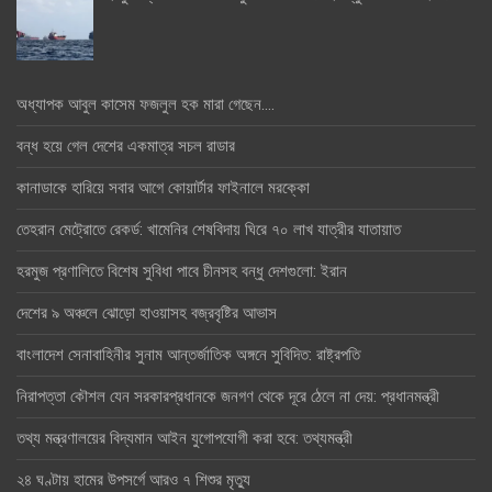
অধ্যাপক আবুল কাসেম ফজলুল হক মারা গেছেন….
বন্ধ হয়ে গেল দেশের একমাত্র সচল রাডার
কানাডাকে হারিয়ে সবার আগে কোয়ার্টার ফাইনালে মরক্কো
তেহরান মেট্রোতে রেকর্ড: খামেনির শেষবিদায় ঘিরে ৭০ লাখ যাত্রীর যাতায়াত
হরমুজ প্রণালিতে বিশেষ সুবিধা পাবে চীনসহ বন্ধু দেশগুলো: ইরান
দেশের ৯ অঞ্চলে ঝোড়ো হাওয়াসহ বজ্রবৃষ্টির আভাস
বাংলাদেশ সেনাবাহিনীর সুনাম আন্তর্জাতিক অঙ্গনে সুবিদিত: রাষ্ট্রপতি
নিরাপত্তা কৌশল যেন সরকারপ্রধানকে জনগণ থেকে দূরে ঠেলে না দেয়: প্রধানমন্ত্রী
তথ্য মন্ত্রণালয়ের বিদ্যমান আইন যুগোপযোগী করা হবে: তথ্যমন্ত্রী
২৪ ঘণ্টায় হামের উপসর্গে আরও ৭ শিশুর মৃত্যু