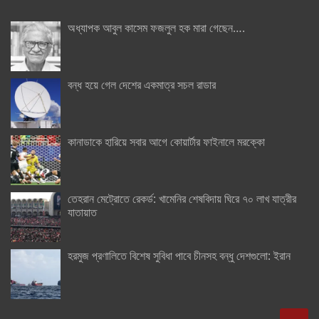
অধ্যাপক আবুল কাসেম ফজলুল হক মারা গেছেন….
বন্ধ হয়ে গেল দেশের একমাত্র সচল রাডার
কানাডাকে হারিয়ে সবার আগে কোয়ার্টার ফাইনালে মরক্কো
তেহরান মেট্রোতে রেকর্ড: খামেনির শেষবিদায় ঘিরে ৭০ লাখ যাত্রীর
যাতায়াত
হরমুজ প্রণালিতে বিশেষ সুবিধা পাবে চীনসহ বন্ধু দেশগুলো: ইরান