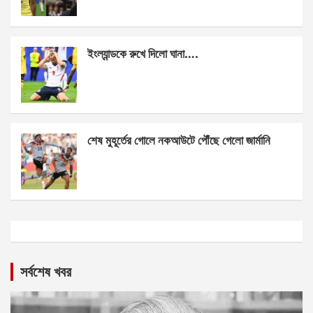
ইংল্যান্ডকে রুখে দিলো ঘানা….
শেষ মুহূর্তের গোলে নকআউটে পৌঁছে গেলো জার্মানি
সর্বশেষ খবর