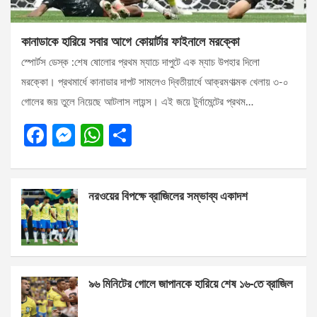
কানাডাকে হারিয়ে সবার আগে কোয়ার্টার ফাইনালে মরক্কো
স্পোর্টস ডেস্ক :শেষ ষোলোর প্রথম ম্যাচে দাপুটে এক ম্যাচ উপহার দিলো
মরক্কো। প্রথমার্ধে কানাডার দাপট সামলেও দ্বিতীয়ার্ধে আক্রমণাত্মক খেলায় ৩-০
গোলের জয় তুলে নিয়েছে আটলাস লায়ন্স। এই জয়ে টুর্নামেন্টের প্রথম…
F
M
W
S
a
es
h
h
ce
se
at
ar
নরওয়ের বিপক্ষে ব্রাজিলের সম্ভাব্য একাদশ
b
n
s
e
o
g
A
o
er
p
k
p
৯৬ মিনিটের গোলে জাপানকে হারিয়ে শেষ ১৬-তে ব্রাজিল