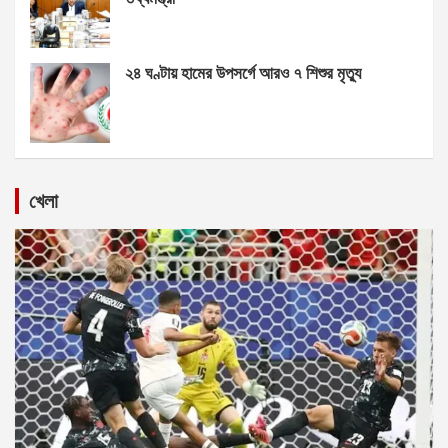
২৪ ঘণ্টায় হামের উপসর্গে আরও ৭ শিশুর মৃত্যু
খেলা