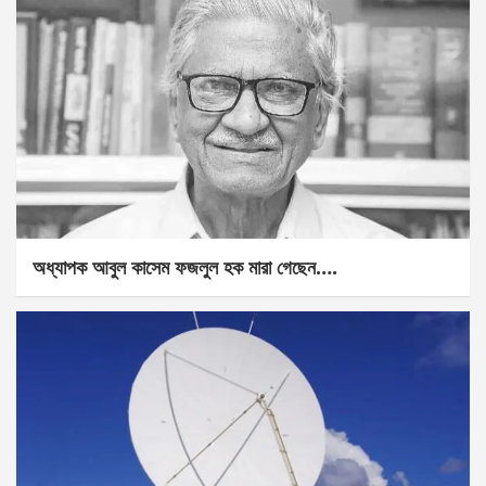
অধ্যাপক আবুল কাসেম ফজলুল হক মারা গেছেন….