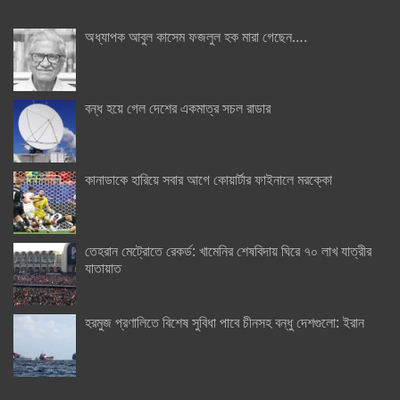
অধ্যাপক আবুল কাসেম ফজলুল হক মারা গেছেন….
বন্ধ হয়ে গেল দেশের একমাত্র সচল রাডার
কানাডাকে হারিয়ে সবার আগে কোয়ার্টার ফাইনালে মরক্কো
তেহরান মেট্রোতে রেকর্ড: খামেনির শেষবিদায় ঘিরে ৭০ লাখ যাত্রীর
যাতায়াত
হরমুজ প্রণালিতে বিশেষ সুবিধা পাবে চীনসহ বন্ধু দেশগুলো: ইরান