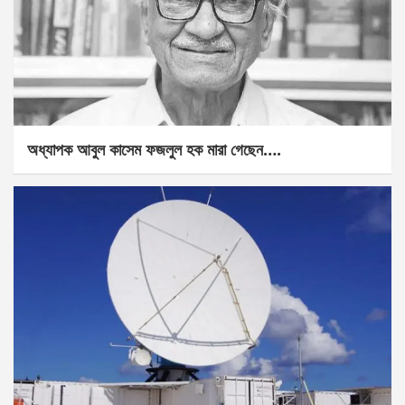
অধ্যাপক আবুল কাসেম ফজলুল হক মারা গেছেন….