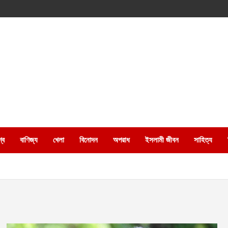
্ব
বাণিজ্য
খেলা
বিনোদন
অপরাধ
ইসলামী জীবন
সাহিত্য