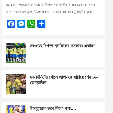
মরক্কো। প্রথমার্ধে কানাডার দাপট সামলেও দ্বিতীয়ার্ধে আক্রমণাত্মক খেলায়
৩-০ গোলের জয় তুলে নিয়েছে আটলাস লায়ন্স। এই জয়ে টুর্নামেন্টের প্রথম…
F
M
W
S
a
es
h
h
ce
se
at
ar
নরওয়ের বিপক্ষে ব্রাজিলের সম্ভাব্য একাদশ
b
n
s
e
o
g
A
o
er
p
k
p
৯৬ মিনিটের গোলে জাপানকে হারিয়ে শেষ ১৬-
তে ব্রাজিল
ইংল্যান্ডকে রুখে দিলো ঘানা….