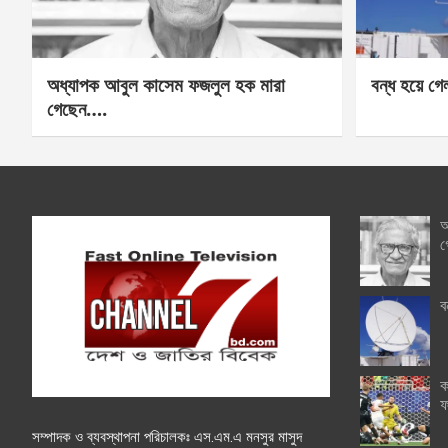
অধ্যাপক আবুল কাসেম ফজলুল হক মারা
বন্ধ হয়ে গ
গেছেন….
অ
গ
ব
ক
ফ
সম্পাদক ও ব্যবস্থাপনা পরিচালকঃ এস.এম.এ মনসুর মাসুদ