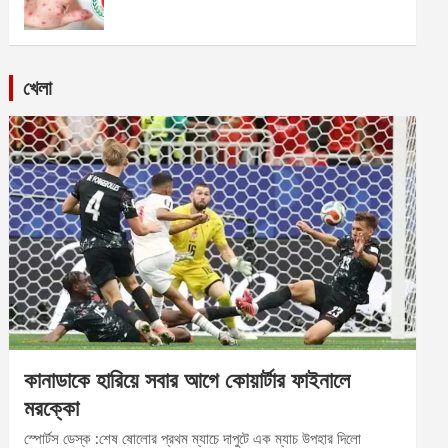
খেলা
কানাডাকে হারিয়ে সবার আগে কোয়ার্টার ফাইনালে
মরক্কো
স্পোর্টস ডেস্ক :শেষ ষোলোর প্রথম ম্যাচে দাপুটে এক ম্যাচ উপহার দিলো