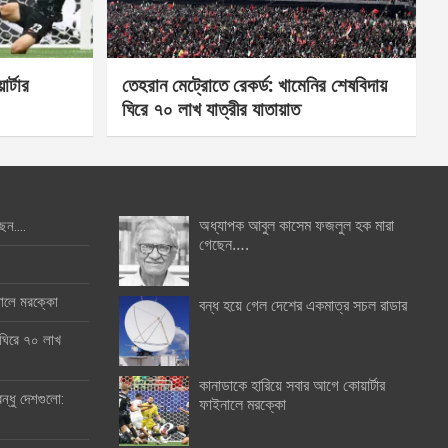
র্টার
তেহরান মেট্রোতে রেকর্ড: খামেনির শেষবিদায়
ঘিরে ৭০ লাখ যাত্রীর যাতায়াত
অধ্যাপক আবুল কাসেম ফজলুল হক মারা
ছেন….
গেছেন….
ইনালে মরক্কো
বন্ধ হয়ে গেল দেশের একমাত্র সচল রাডার
 ঘিরে ৭০ লাখ
কানাডাকে হারিয়ে সবার আগে কোয়ার্টার
ন্ধু দেশগুলো:
ফাইনালে মরক্কো