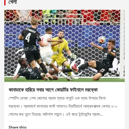
খেলা
কানাডাকে হারিয়ে সবার আগে কোয়ার্টার ফাইনালে মরক্কো
স্পোর্টস ডেস্ক :শেষ ষোলোর প্রথম ম্যাচে দাপুটে এক ম্যাচ উপহার দিলো
মরক্কো। প্রথমার্ধে কানাডার দাপট সামলেও দ্বিতীয়ার্ধে আক্রমণাত্মক খেলায় ৩-০
গোলের জয় তুলে নিয়েছে আটলাস লায়ন্স। এই জয়ে টুর্নামেন্টের প্রথম…
Share this: