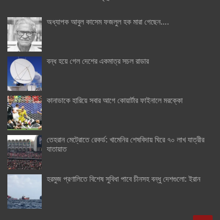
অধ্যাপক আবুল কাসেম ফজলুল হক মারা গেছেন….
বন্ধ হয়ে গেল দেশের একমাত্র সচল রাডার
কানাডাকে হারিয়ে সবার আগে কোয়ার্টার ফাইনালে মরক্কো
তেহরান মেট্রোতে রেকর্ড: খামেনির শেষবিদায় ঘিরে ৭০ লাখ যাত্রীর
যাতায়াত
হরমুজ প্রণালিতে বিশেষ সুবিধা পাবে চীনসহ বন্ধু দেশগুলো: ইরান