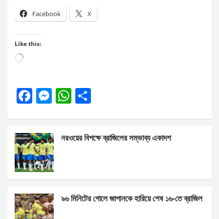
Facebook
X
Like this:
Loading…
F
M
W
S
a
es
h
h
ce
se
at
ar
নরওয়ের বিপক্ষে ব্রাজিলের সম্ভাব্য একাদশ
b
n
s
e
o
g
A
o
er
p
k
p
৯৬ মিনিটের গোলে জাপানকে হারিয়ে শেষ ১৬-তে ব্রাজিল