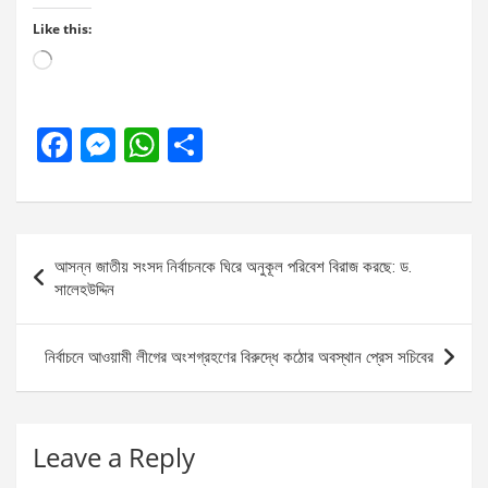
Like this:
Loading…
F
M
W
S
a
es
h
h
ce
se
at
ar
b
n
s
e
Post
আসন্ন জাতীয় সংসদ নির্বাচনকে ঘিরে অনুকূল পরিবেশ বিরাজ করছে: ড.
o
g
A
navigation
সালেহউদ্দিন
o
er
p
k
p
নির্বাচনে আওয়ামী লীগের অংশগ্রহণের বিরুদ্ধে কঠোর অবস্থান প্রেস সচিবের
Leave a Reply