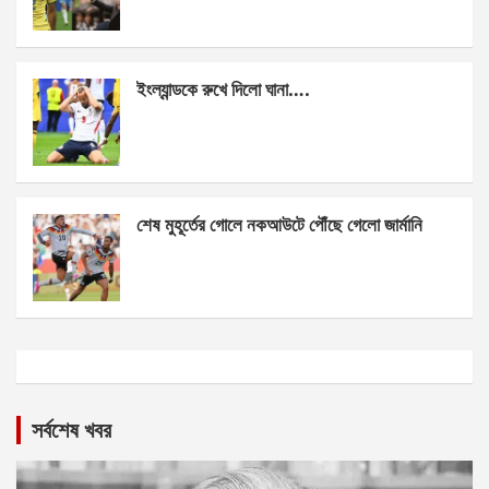
ইংল্যান্ডকে রুখে দিলো ঘানা….
শেষ মুহূর্তের গোলে নকআউটে পৌঁছে গেলো জার্মানি
সর্বশেষ খবর