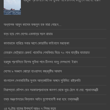
অধ্যাপক আবুল কাসেম ফজলুল হক মারা গেছেন….
বন্ধ হয়ে গেল দেশের একমাত্র সচল রাডার
কানাডাকে হারিয়ে সবার আগে কোয়ার্টার ফাইনালে মরক্কো
তেহরান মেট্রোতে রেকর্ড: খামেনির শেষবিদায় ঘিরে ৭০ লাখ যাত্রীর যাতায়াত
হরমুজ প্রণালিতে বিশেষ সুবিধা পাবে চীনসহ বন্ধু দেশগুলো: ইরান
দেশের ৯ অঞ্চলে ঝোড়ো হাওয়াসহ বজ্রবৃষ্টির আভাস
বাংলাদেশ সেনাবাহিনীর সুনাম আন্তর্জাতিক অঙ্গনে সুবিদিত: রাষ্ট্রপতি
নিরাপত্তা কৌশল যেন সরকারপ্রধানকে জনগণ থেকে দূরে ঠেলে না দেয়: প্রধানমন্ত্রী
তথ্য মন্ত্রণালয়ের বিদ্যমান আইন যুগোপযোগী করা হবে: তথ্যমন্ত্রী
২৪ ঘণ্টায় হামের উপসর্গে আরও ৭ শিশুর মৃত্যু