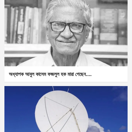
অধ্যাপক আবুল কাসেম ফজলুল হক মারা গেছেন….