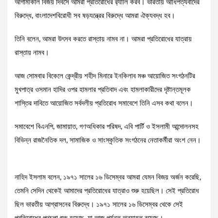
আগামীকাল বিজয় দিবসে আমরা প্রতিরোধের র‌্যালি করব। ভারতীয় আধিপত্যবাদের
বিরুদ্ধে, বাংলাদেশবিরোধী সব ষড়যন্ত্রের বিরুদ্ধে আমরা ঐক্যবদ্ধ হব।
তিনি বলেন, আমরা উৎসব করতে রাস্তায় নামব না। আমরা প্রতিরোধের যাত্রায়
রাস্তায় নামব।
আজ সোমবার বিকেলে কেন্দ্রীয় শহীদ মিনারে ইনকিলাব মঞ্চ আয়োজিত সংগঠনটির
মুখপাত্র ওসমান হাদির ওপর হামলার প্রতিবাদ এবং হামলাকারীদের দৃষ্টান্তমূলক
শাস্তির দাবিতে আয়োজিত সর্বদলীয় প্রতিরোধ সমাবেশে তিনি এসব কথা বলেন।
সমাবেশে বিএনপি, জামায়াত, গণঅধিকার পরিষদ, এবি পার্টি ও ইসলামী আন্দোলনসহ
বিভিন্ন রাজনৈতিক দল, সামাজিক ও সাংস্কৃতিক সংগঠনের নেতাকর্মীরা অংশ নেন।
নাহিদ ইসলাম বলেন, ১৯৭১ সালের ১৬ ডিসেম্বর আমরা যেমন বিজয় অর্জন করেছি,
তেমনি সেদিন থেকেই আমাদের প্রতিরোধের যাত্রাও শুরু হয়েছিল। সেই প্রতিরোধ
ছিল ভারতীয় আগ্রাসনের বিরুদ্ধে। ১৯৭১ সালের ১৬ ডিসেম্বর থেকে সেই