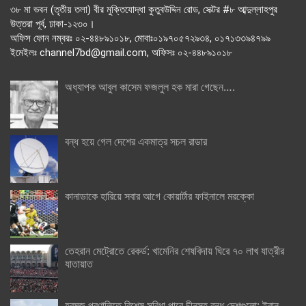
৩৮ মা ভবন (তৃতীয় তলা) বীর মুক্তিযোদ্ধা কুতুবউদ্দিন রোড, সেক্টর #৮ আব্দুল্লাহপুর
উত্তরা পূর্ব, ঢাকা-১২৩০।
অফিস ফোন নম্বরঃ ০২-৪৪৮৯১০১৮, মোবাঃ০১৯৭০৫৭২৯৩৪, ০১৭১৩৩৯৪৭৯৯
ইমেইলঃ channel7bd@gmail.com, অফিসঃ ০২-৪৪৮৯১০১৮
অধ্যাপক আবুল কাসেম ফজলুল হক মারা গেছেন….
বন্ধ হয়ে গেল দেশের একমাত্র সচল রাডার
কানাডাকে হারিয়ে সবার আগে কোয়ার্টার ফাইনালে মরক্কো
তেহরান মেট্রোতে রেকর্ড: খামেনির শেষবিদায় ঘিরে ৭০ লাখ যাত্রীর
যাতায়াত
হরমুজ প্রণালিতে বিশেষ সুবিধা পাবে চীনসহ বন্ধু দেশগুলো: ইরান