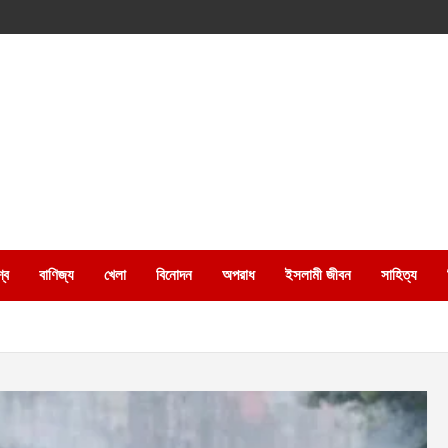
্ব
বাণিজ্য
খেলা
বিনোদন
অপরাধ
ইসলামী জীবন
সাহিত্য