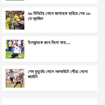
o
er
p
k
p
৯৬ মিনিটের গোলে জাপানকে হারিয়ে শেষ ১৬-
তে ব্রাজিল
ইংল্যান্ডকে রুখে দিলো ঘানা….
শেষ মুহূর্তের গোলে নকআউটে পৌঁছে গেলো
জার্মানি