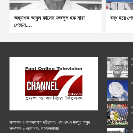
অধ্যাপক আবুল কাসেম ফজলুল হক মারা
বন্ধ হয়ে গ
গেছেন….
অ
গ
ব
ক
ফ
সম্পাদক ও ব্যবস্থাপনা পরিচালকঃ এস.এম.এ মনসুর মাসুদ
সম্পাদক ও প্রকাশকঃ কামরুননাহার
ত