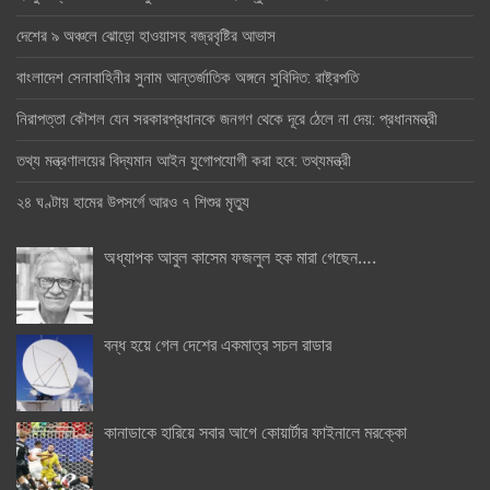
দেশের ৯ অঞ্চলে ঝোড়ো হাওয়াসহ বজ্রবৃষ্টির আভাস
বাংলাদেশ সেনাবাহিনীর সুনাম আন্তর্জাতিক অঙ্গনে সুবিদিত: রাষ্ট্রপতি
নিরাপত্তা কৌশল যেন সরকারপ্রধানকে জনগণ থেকে দূরে ঠেলে না দেয়: প্রধানমন্ত্রী
তথ্য মন্ত্রণালয়ের বিদ্যমান আইন যুগোপযোগী করা হবে: তথ্যমন্ত্রী
২৪ ঘণ্টায় হামের উপসর্গে আরও ৭ শিশুর মৃত্যু
অধ্যাপক আবুল কাসেম ফজলুল হক মারা গেছেন….
বন্ধ হয়ে গেল দেশের একমাত্র সচল রাডার
কানাডাকে হারিয়ে সবার আগে কোয়ার্টার ফাইনালে মরক্কো