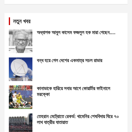
নতুন খবর
অধ্যাপক আবুল কাসেম ফজলুল হক মারা গেছেন….
বন্ধ হয়ে গেল দেশের একমাত্র সচল রাডার
কানাডাকে হারিয়ে সবার আগে কোয়ার্টার ফাইনালে
মরক্কো
তেহরান মেট্রোতে রেকর্ড: খামেনির শেষবিদায় ঘিরে ৭০
লাখ যাত্রীর যাতায়াত