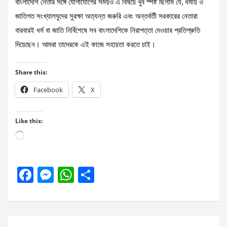
বাংলাদেশি নেতার সঙ্গে যোগাযোগের সময়ও এ বিষয়ে খুব স্পষ্ট ছিলাম যে, ধর্মীয় ও
জাতিগত সংখ্যালঘুদের সুরক্ষা অত্যন্ত জরুরি এবং অন্তর্বর্তী সরকারের নেতারা
বারবারই ধর্ম বা জাতি নির্বিশেষে সব বাংলাদেশিকে নিরাপত্তা দেওয়ার প্রতিশ্রুতি
দিয়েছেন। আমরা তাদেরকে এই কাজে সহায়তা করতে চাই।
Share this:
Facebook
X
Like this:
Loading…
F
M
W
S
a
es
h
h
ce
se
at
ar
b
n
s
e
Post