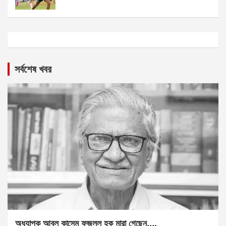
সর্বশেষ খবর
অধ্যাপক আবুল কাসেম ফজলুল হক মারা গেছেন….