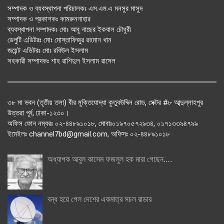
সম্পাদক ও ব্যবস্থাপনা পরিচালকঃ এস.এম.এ মনসুর মাসুদ
সম্পাদক ও প্রকাশকঃ কামরুননাহার
ব্যবস্থাপনা সম্পাদকঃ মোঃ আবু নাছের ইকবাল চৌধুরী
ডেপুটি এডিটরঃ মোঃ মোস্তাফিজুর রহমান খান
জয়েন্ট এডিটরঃ মোঃ রবিউল ইসলাম
সহকারী সম্পাদকঃ শাহ রাশিদুল ইসলাম রাসেল
৩৮ মা ভবন (তৃতীয় তলা) বীর মুক্তিযোদ্ধা কুতুবউদ্দিন রোড, সেক্টর #৮ আব্দুল্লাহপুর
উত্তরা পূর্ব, ঢাকা-১২৩০।
অফিস ফোন নম্বরঃ ০২-৪৪৮৯১০১৮, মোবাঃ০১৯৭০৫৭২৯৩৪, ০১৭১৩৩৯৪৭৯৯
ইমেইলঃ channel7bd@gmail.com, অফিসঃ ০২-৪৪৮৯১০১৮
অধ্যাপক আবুল কাসেম ফজলুল হক মারা গেছেন….
বন্ধ হয়ে গেল দেশের একমাত্র সচল রাডার